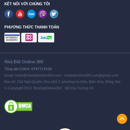
KẾT NỐI VỚI CHÚNG TÔI
PHƯƠNG THỨC THANH TOÁN
Nhà Đất Online 360
Tổng đài CSKH: 0797717039
Email: hotro@nhadatonline360.com - nhadatonline360.com@gmail.com
Địa chỉ: 234 Ngô Quyền, Khu phố 2, phường An Hòa, Biên Hòa, Đồng Nai
© Copyright 2021 NhaDatOnline360 . SEO by Vương Vũ