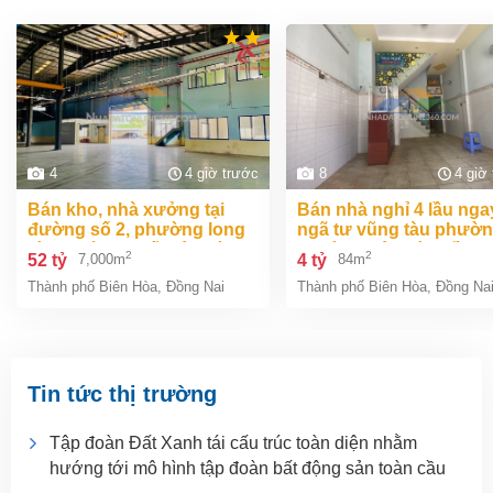
4
4 giờ trước
8
4 giờ
bán kho, nhà xưởng tại
bán nhà nghỉ 4 lầu ngay
đường số 2, phường long
ngã tư vũng tàu phườ
bình, thành phố biên hòa,
an bình biên hòa đồng 
2
2
52 tỷ
4 tỷ
7,000m
84m
đồng nai giá 52 tỷ
giá chỉ 4 tỷ
Thành phố Biên Hòa
,
Đồng Nai
Thành phố Biên Hòa
,
Đồng Na
Tin tức thị trường
Tập đoàn Đất Xanh tái cấu trúc toàn diện nhằm
hướng tới mô hình tập đoàn bất động sản toàn cầu