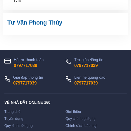
Tàu
Tư Vấn Phong Thủy
Hỗ trợ thanh toán
Trợ giúp đăng tin
0797717039
0797717039
Giải đáp thông tin
Liên hệ quảng cáo
0797717039
0797717039
VỀ NHÀ ĐẤT ONLINE 360
Trang chủ
Giới thiệu
Tuyển dụng
Quy chế hoạt động
Quy định sử dụng
Chính sách bảo mật