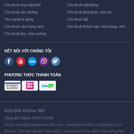
Cho thuê nhà mặt phố
Cho thuê mặt bằng
Cho thuê văn phòng
Cho thuê phòng trọ, nhà trọ
Tìm người ở ghép
Cho thuê đất
Cho thuê cửa hàng, kiot
Cho thuê khách sạn, nhà hàng, nhà nghỉ
Cho thuê kho, nhà xưởng
KẾT NỐI VỚI CHÚNG TÔI
PHƯƠNG THỨC THANH TOÁN
Nhà Đất Online 360
Tổng đài CSKH: 0797717039
Email: hotro@nhadatonline360.com - nhadatonline360.com@gmail.com
Địa chỉ: 234 Ngô Quyền, Khu phố 2, phường An Hòa, Biên Hòa, Đồng Nai