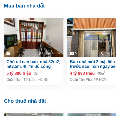
Mua bán nhà đất
5
13 giờ trước
5
15 giờ
chủ rất cần bán. nhà 32m2,
bán nhà mới 2 mặt tiền
mt3.5m, 4t, 4n đủ công
trước sau, hxh ngay a
năng, phúc diễn, nam từ
mall, 48m² chỉ 4.x
2
2
5 tỷ 800 triệu
4 tỷ 990 triệu
32m
48m
liêm, gần ô tô.
Quận Nam Từ Liêm
,
Hà Nội
Quận Tân Phú
,
TP HCM
Cho thuê nhà đất