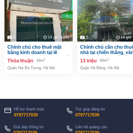
5
14 giờ trước
5
14 giờ
chính chủ cho thuê mặt
chính chủ cần cho thuê
bằng kinh doanh tại lê
nhà tại chiến thắng, vă
thanh nghị, hai bà trưng, hà
quán, hà đông, hà nội.
2
2
Thỏa thuận
13 triệu
16m
40m
nội
Quận Hai Bà Trưng
,
Hà Nội
Quận Hà Đông
,
Hà Nội
Hỗ trợ thanh toán
Trợ giúp đăng tin
0797717039
0797717039
Giải đáp thông tin
Liên hệ quảng cáo
0797717039
0797717039