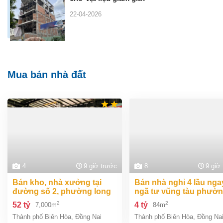
22-04-2026
Mua bán nhà đất
4
9 giờ trước
8
9 giờ
bán kho, nhà xưởng tại
bán nhà nghỉ 4 lầu ngay
đường số 2, phường long
ngã tư vũng tàu phườ
bình, thành phố biên hòa,
an bình biên hòa đồng 
2
2
52 tỷ
4 tỷ
7,000m
84m
đồng nai giá 52 tỷ
giá chỉ 4 tỷ
Thành phố Biên Hòa
,
Đồng Nai
Thành phố Biên Hòa
,
Đồng Na