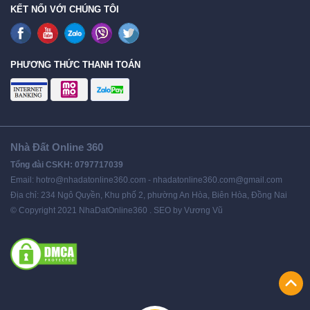
KẾT NỐI VỚI CHÚNG TÔI
PHƯƠNG THỨC THANH TOÁN
Nhà Đất Online 360
Tổng đài CSKH: 0797717039
Email: hotro@nhadatonline360.com - nhadatonline360.com@gmail.com
Địa chỉ: 234 Ngô Quyền, Khu phố 2, phường An Hòa, Biên Hòa, Đồng Nai
© Copyright 2021 NhaDatOnline360 . SEO by Vương Vũ