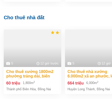
Cho thuê nhà đất
5
12 giờ trước
5
12 giờ
cho thuê xưởng 1800m2
cho thuê nhà xưởng
phường trảng dài, biên
6.000m2 xã an phước, 
hoà, đồng nai giá
thành, đồng nai giá
2
2
60 triệu
664 triệu
1,800m
6,000m
60tr/tháng
664tr/tháng
Thành phố Biên Hòa
,
Đồng Nai
Huyện Long Thành
,
Đồng Nai