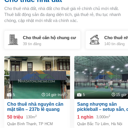
Cho thuê nhà đất, nhà đất cho thuê giá rẻ chính chủ mới nhất.
Thuê bất động sản đa dạng diện tích, giá thuê rẻ, thu tục nhanh
chóng, cập nhật mới nhất và chính xác.
Cho thuê căn hộ chung cư
Cho thuê n
39 tin đăng
140 tin đăng
5
14 giờ trước
5
15 giờ
cho thuê nhà nguyên căn
sang nhượng sân
mặt tiền – 237b lê quang
pickleball – setup sẵn,
định, phường gia định
mô: 11 sân chỉ việc vận
2
2
50 triệu
1 nghìn
130m
3,000m
hành! anh chị quan tâm
Quận Bình Thạnh
,
TP HCM
Quận Bắc Từ Liêm
,
Hà Nội
liên hệ ạ!