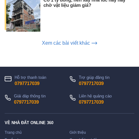
Có 1 tỷ đồng, nên xây nhà lúc này hay
chờ vật liệu giảm giá?
Xem các bài viết khác
Hỗ trợ thanh toán
Trợ giúp đăng tin
0797717039
0797717039
Giải đáp thông tin
Liên hệ quảng cáo
0797717039
0797717039
VỀ NHÀ ĐẤT ONLINE 360
Trang chủ
Giới thiệu