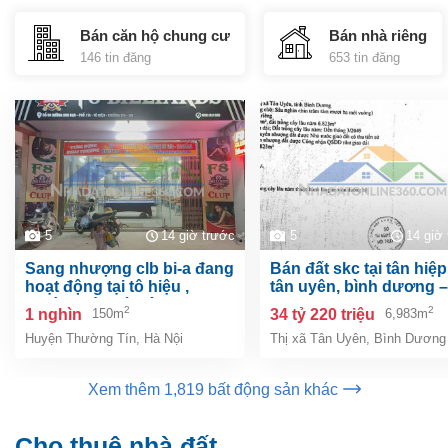
Bán căn hộ chung cư
Bán nhà riêng
146 tin đăng
653 tin đăng
5
14 giờ trước
5
14 giờ
sang nhượng clb bi-a đang
bán đất skc tại tân hiệp, tp.
hoạt động tại tô hiệu ,
tân uyên, bình dương –
thường tín, hà nội
6.983m²
2
2
1 nghìn
34 tỷ 220 triệu
150m
6,983m
Huyện Thường Tín
,
Hà Nội
Thị xã Tân Uyên
,
Bình Dương
Xem thêm 1,819 bất động sản khác
Cho thuê nhà đất