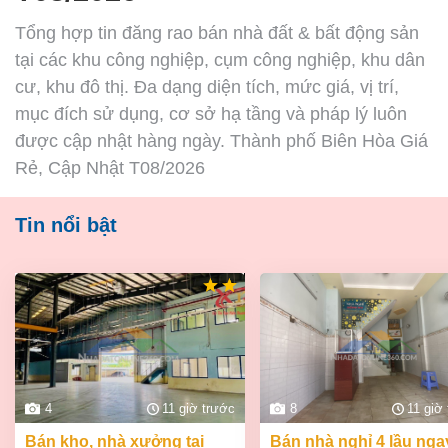
Tổng hợp tin đăng rao bán nhà đất & bất động sản
tại các khu công nghiệp, cụm công nghiệp, khu dân
cư, khu đô thị. Đa dạng diện tích, mức giá, vị trí,
mục đích sử dụng, cơ sở hạ tầng và pháp lý luôn
được cập nhật hàng ngày. Thành phố Biên Hòa Giá
Rẻ, Cập Nhật T08/2026
Tin nổi bật
4
11 giờ trước
8
11 giờ
bán kho, nhà xưởng tại
bán nhà nghỉ 4 lầu ngay