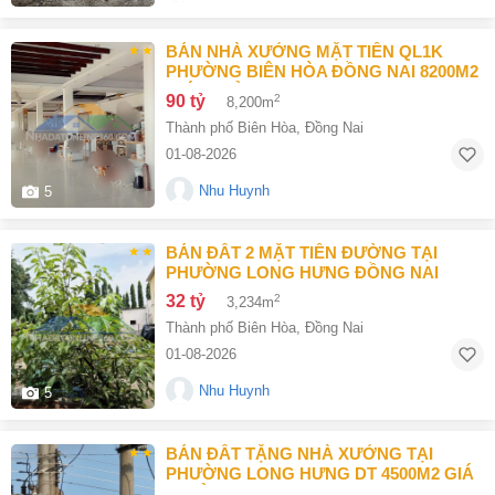
BÁN NHÀ XƯỞNG MẶT TIỀN QL1K
PHƯỜNG BIÊN HÒA ĐỒNG NAI 8200M2
GIÁ 90 TỶ
90 tỷ
2
8,200m
Thành phố Biên Hòa
,
Đồng Nai
01-08-2026
Nhu Huynh
5
BÁN ĐẤT 2 MẶT TIỀN ĐƯỜNG TẠI
PHƯỜNG LONG HƯNG ĐỒNG NAI
32 tỷ
2
3,234m
Thành phố Biên Hòa
,
Đồng Nai
01-08-2026
Nhu Huynh
5
BÁN ĐẤT TẶNG NHÀ XƯỞNG TẠI
PHƯỜNG LONG HƯNG DT 4500M2 GIÁ
63 TỶ