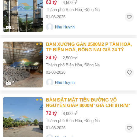
63 tỷ
2
4,500m
Thành phố Biên Hòa
,
Đồng Nai
01-08-2026
Nhu Huynh
5
BÁN XƯỞNG GẦN 2500M2 P TÂN HOÀ,
TP BIÊN HOÀ, ĐỒNG NAI GIÁ 24 TỶ
24 tỷ
2
2,500m
Thành phố Biên Hòa
,
Đồng Nai
01-08-2026
Nhu Huynh
5
BÁN ĐẤT MẶT TIỀN ĐƯỜNG VÕ
NGUYÊN GIÁP 8000M² GIÁ CHỈ 9TR/M²
72 tỷ
2
8,000m
Thành phố Biên Hòa
,
Đồng Nai
01-08-2026