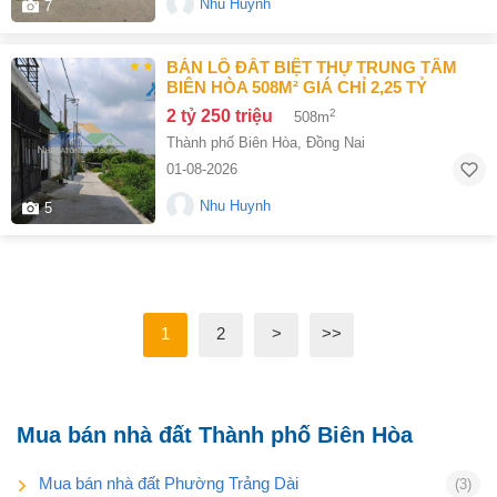
Nhu Huynh
7
BÁN LÔ ĐẤT BIỆT THỰ TRUNG TÂM
BIÊN HÒA 508M² GIÁ CHỈ 2,25 TỶ
2 tỷ 250 triệu
2
508m
Thành phố Biên Hòa
,
Đồng Nai
01-08-2026
Nhu Huynh
5
1
2
>
>>
Mua bán nhà đất Thành phố Biên Hòa
Mua bán nhà đất Phường Trảng Dài
(3)