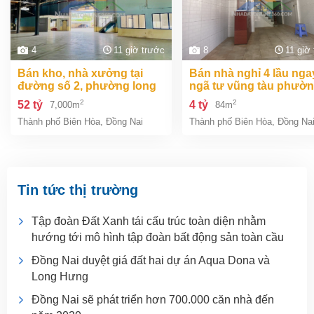
4
11 giờ trước
8
11 giờ
bán kho, nhà xưởng tại
bán nhà nghỉ 4 lầu ngay
đường số 2, phường long
ngã tư vũng tàu phườ
bình, thành phố biên hòa,
an bình biên hòa đồng 
2
2
52 tỷ
4 tỷ
7,000m
84m
đồng nai giá 52 tỷ
giá chỉ 4 tỷ
Thành phố Biên Hòa
,
Đồng Nai
Thành phố Biên Hòa
,
Đồng Na
Tin tức thị trường
Tập đoàn Đất Xanh tái cấu trúc toàn diện nhằm
hướng tới mô hình tập đoàn bất động sản toàn cầu
Đồng Nai duyệt giá đất hai dự án Aqua Dona và
Long Hưng
Đồng Nai sẽ phát triển hơn 700.000 căn nhà đến