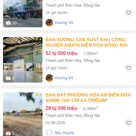
20 TỶ
Thành phố Biên Hòa
,
Đồng Nai
14 giờ trước
Vương Vũ
10
BÁN XƯỞNG SẢN XUẤT KHU CÔNG
NGHIỆP AMATA BIÊN HÒA ĐỒNG NAI
7000M2 GIÁ 52,5 TỶ
52 tỷ 500 triệu
2
7,000m
Thành phố Biên Hòa
,
Đồng Nai
14 giờ trước
Vương Vũ
4
BÁN ĐẤT PHƯỜNG HÓA AN BIÊN HÒA
6340M² GIÁ CHỈ 4,5 TRIỆU/M²
28 tỷ 500 triệu
2
6,340m
Thành phố Biên Hòa
,
Đồng Nai
01-08-2026
Nhu Huynh
5