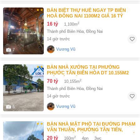
BÁN BIỆT THỰ HUẾ NGAY TP BIÊN
HOÀ ĐỒNG NAI 1100M2 GIÁ 16 TỶ
16 tỷ
2
1,100m
Thành phố Biên Hòa
,
Đồng Nai
14 giờ trước
Vương Vũ
7
BÁN NHÀ XƯỞNG TẠI PHƯỜNG
PHƯỚC TÂN BIÊN HÒA DT 10.155M2
GIÁ CHỈ 70 TỶ
70 tỷ
2
10,155m
Thành phố Biên Hòa
,
Đồng Nai
14 giờ trước
Vương Vũ
5
BÁN NHÀ MẶT PHỐ TẠI ĐƯỜNG PHẠM
VĂN THUẬN, PHƯỜNG TÂN TIẾN,
THÀNH PHỐ BIÊN HÒA, ĐỒNG NAI GIÁ
20 tỷ
2
160m
4pn
3wc