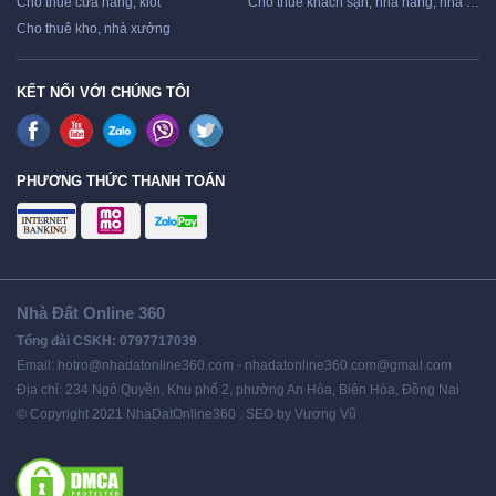
Cho thuê cửa hàng, kiot
Cho thuê khách sạn, nhà hàng, nhà nghỉ
Cho thuê kho, nhà xưởng
KẾT NỐI VỚI CHÚNG TÔI
PHƯƠNG THỨC THANH TOÁN
Nhà Đất Online 360
Tổng đài CSKH: 0797717039
Email: hotro@nhadatonline360.com - nhadatonline360.com@gmail.com
Địa chỉ: 234 Ngô Quyền, Khu phố 2, phường An Hòa, Biên Hòa, Đồng Nai
© Copyright 2021 NhaDatOnline360 . SEO by Vương Vũ