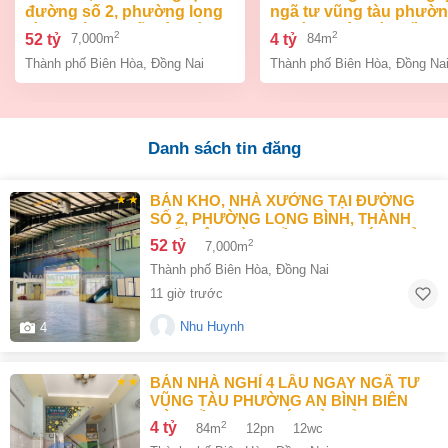
đường số 2, phường long
ngã tư vũng tàu phườ
bình, thành phố biên hòa,
an bình biên hòa đồng 
2
2
52 tỷ
4 tỷ
7,000m
84m
đồng nai giá 52 tỷ
giá chỉ 4 tỷ
Thành phố Biên Hòa
,
Đồng Nai
Thành phố Biên Hòa
,
Đồng Na
Danh sách tin đăng
BÁN KHO, NHÀ XƯỞNG TẠI ĐƯỜNG
SỐ 2, PHƯỜNG LONG BÌNH, THÀNH
PHỐ BIÊN HÒA, ĐỒNG NAI GIÁ 52 TỶ
52 tỷ
2
7,000m
Thành phố Biên Hòa
,
Đồng Nai
11 giờ trước
Nhu Huynh
4
BÁN NHÀ NGHỈ 4 LẦU NGAY NGÃ TƯ
VŨNG TÀU PHƯỜNG AN BÌNH BIÊN
HÒA ĐỒNG NAI GIÁ CHỈ 4 TỶ
4 tỷ
2
84m
12pn
12wc