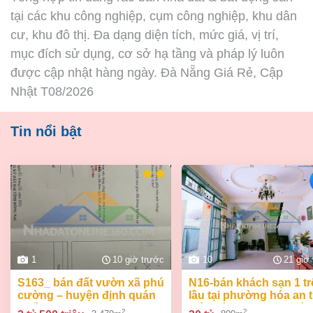
tại các khu công nghiệp, cụm công nghiệp, khu dân
cư, khu đô thị. Đa dạng diện tích, mức giá, vị trí,
mục đích sử dụng, cơ sở hạ tầng và pháp lý luôn
được cập nhật hàng ngày. Đà Nẵng Giá Rẻ, Cập
Nhật T08/2026
Tin nổi bật
1
10 giờ trước
10
21 giờ
s163_ bán đất vườn xã phú
n16-bán khách sạn 1 trệt 2
cường – huyện định quán
lầu tại phường hóa an 
– đồng na
biên hòa dt 800m2 giá 3
2
2