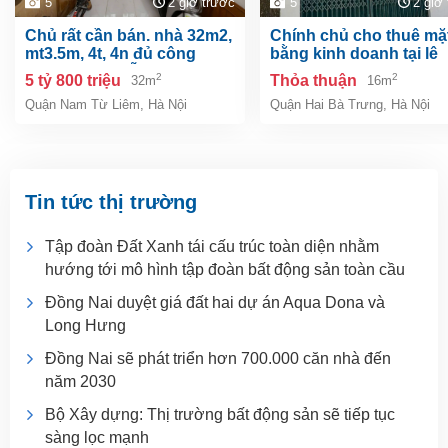
5
2 giờ trước
5
2 giờ
chủ rất cần bán. nhà 32m2,
chính chủ cho thuê mặt
mt3.5m, 4t, 4n đủ công
bằng kinh doanh tại lê
năng, phúc diễn, nam từ
thanh nghị, hai bà trưn
2
2
5 tỷ 800 triệu
Thỏa thuận
32m
16m
liêm, gần ô tô.
nội
Quận Nam Từ Liêm
,
Hà Nội
Quận Hai Bà Trưng
,
Hà Nội
Tin tức thị trường
Tập đoàn Đất Xanh tái cấu trúc toàn diện nhằm
hướng tới mô hình tập đoàn bất động sản toàn cầu
Đồng Nai duyệt giá đất hai dự án Aqua Dona và
Long Hưng
Đồng Nai sẽ phát triển hơn 700.000 căn nhà đến
năm 2030
Bộ Xây dựng: Thị trường bất động sản sẽ tiếp tục
sàng lọc mạnh