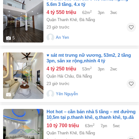
5.6m 3 tầng, 4.x tỷ
4 tỷ 550 triệu
2
62m
3pn
3wc
Quận Thanh Khê
,
Đà Nẵng
23 giờ trước
An Yen
5
♥ sát mt trưng nữ vương, 53m2, 2 tầng
3pn, sân xe rộng,nhỉnh 4 tỷ
4 tỷ 250 triệu
2
53m
3pn
2wc
Quận Hải Châu
,
Đà Nẵng
23 giờ trước
Yên Nguyễn
5
hot hot – cần bán nhà 5 tầng – mt đường
10,5m tại p.thanh khê, q.thanh khê, tp.đà
nẵng
10 tỷ 700 triệu
2
63m
7pn
5wc
Quận Thanh Khê
,
Đà Nẵng