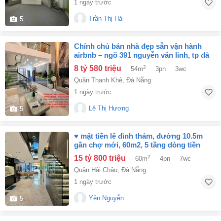
1 ngày trước
Trần Thị Hà
5
chính chủ bán nhà đẹp sẵn vận hành
airbnb – ngõ 391 nguyễn văn linh, tp đà
nẵng
8 tỷ 580 triệu
2
54m
3pn
3wc
Quận Thanh Khê
,
Đà Nẵng
1 ngày trước
Lê Thị Hương
5
♥ mặt tiền lê đình thám, đường 10.5m
gần chợ mới, 60m2, 5 tầng dòng tiền
60tr/th
15 tỷ 800 triệu
2
60m
4pn
7wc
Quận Hải Châu
,
Đà Nẵng
1 ngày trước
Yên Nguyễn
5