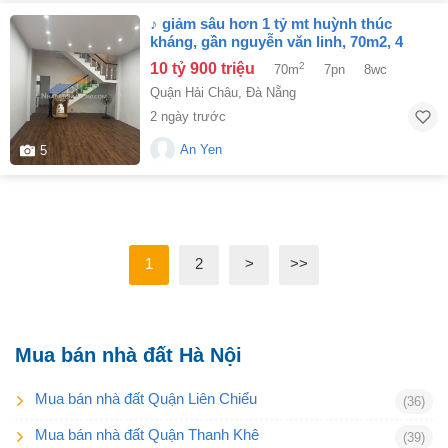
♪ giảm sâu hơn 1 tỷ mt huỳnh thúc
kháng, gần nguyễn văn linh, 70m2, 4
tầng, 7 phòng kd
10 tỷ 900 triệu
2
70m
7pn
8wc
Quận Hải Châu
,
Đà Nẵng
2 ngày trước
An Yen
5
1
2
>
>>
Mua bán nhà đất Hà Nội
Mua bán nhà đất Quận Liên Chiểu
(36)
Mua bán nhà đất Quận Thanh Khê
(39)