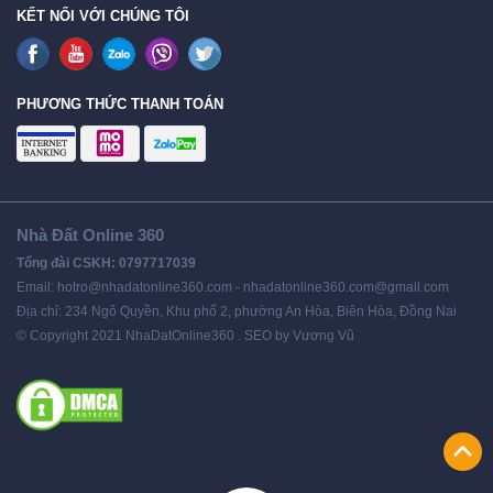
KẾT NỐI VỚI CHÚNG TÔI
PHƯƠNG THỨC THANH TOÁN
Nhà Đất Online 360
Tổng đài CSKH: 0797717039
Email: hotro@nhadatonline360.com - nhadatonline360.com@gmail.com
Địa chỉ: 234 Ngô Quyền, Khu phố 2, phường An Hòa, Biên Hòa, Đồng Nai
© Copyright 2021 NhaDatOnline360 . SEO by Vương Vũ