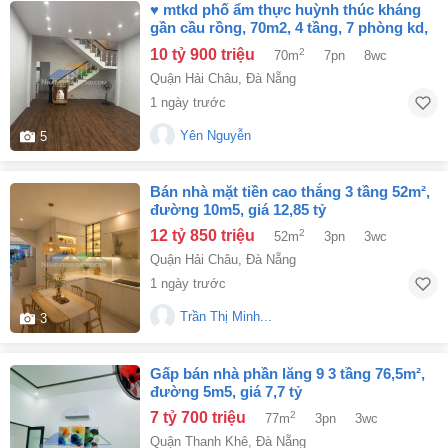
♥ mtkd phố ẩm thực huỳnh thúc kháng
gần cầu rồng, 70m2, 4 tầng, 7 phòng kd,
giá sập sàn
10 tỷ 900 triệu
2
70m
7pn
8wc
Quận Hải Châu
,
Đà Nẵng
1 ngày trước
Yên Nguyễn
5
bán nhà mặt tiền cao thắng 3 tầng 52m²,
đường 10m5, giá 12,85 tỷ
12 tỷ 850 triệu
2
52m
3pn
3wc
Quận Hải Châu
,
Đà Nẵng
1 ngày trước
Trần Thị Minh...
3
gấp bán nhà phần lăng 9 3 tầng 76,5m²,
đường 5m5, giá 7,7 tỷ
7 tỷ 700 triệu
2
77m
3pn
3wc
Quận Thanh Khê
,
Đà Nẵng