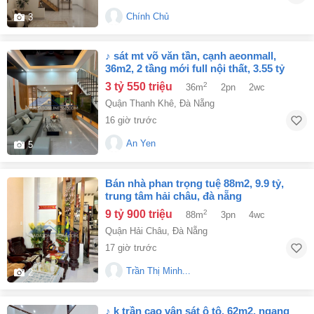
Chính Chủ
3
♪ sát mt võ văn tần, cạnh aeonmall,
36m2, 2 tầng mới full nội thất, 3.55 tỷ
3 tỷ 550 triệu
2
36m
2pn
2wc
Quận Thanh Khê
,
Đà Nẵng
16 giờ trước
An Yen
5
bán nhà phan trọng tuệ 88m2, 9.9 tỷ,
trung tâm hải châu, đà nẵng
9 tỷ 900 triệu
2
88m
3pn
4wc
Quận Hải Châu
,
Đà Nẵng
17 giờ trước
Trần Thị Minh...
2
♪ k trần cao vân sát ô tô, 62m2, ngang