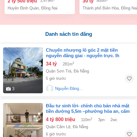
2 tỷ 500 triệu
30 tỷ
3,479m
800m
Huyện Định Quán
,
Đồng Nai
Thành phố Biên Hòa
,
Đồng Na
Danh sách tin đăng
chuyển nhượng lô góc 2 mặt tiền
nguyễn đăng giai - nguyễn trực. lh
0905233234
34 tỷ
2
281m
Quận Sơn Trà
,
Đà Nẵng
5 giờ trước
Nguyễn Đăng...
3
đầu tư sinh lời- chính chủ bán nhà mặt
tiền đường 5,5m –phường hòa an, cẩm
lệ, đà nẵng
4 tỷ 800 triệu
2
110m
3pn
2wc
Quận Cẩm Lệ
,
Đà Nẵng
6 giờ trước