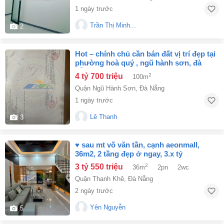
1 ngày trước
Trần Thị Minh...
2
hot – chính chủ cần bán đất vị trí đẹp tại
phường hoà quý , ngũ hành sơn, đà
nẵng
4 tỷ 700 triệu
2
100m
Quận Ngũ Hành Sơn
,
Đà Nẵng
1 ngày trước
Lê Thanh
3
♥ sau mt võ văn tần, cạnh aeonmall,
36m2, 2 tầng đẹp ở ngay, 3.x tỷ
3 tỷ 550 triệu
2
36m
2pn
2wc
Quận Thanh Khê
,
Đà Nẵng
2 ngày trước
Yên Nguyễn
5