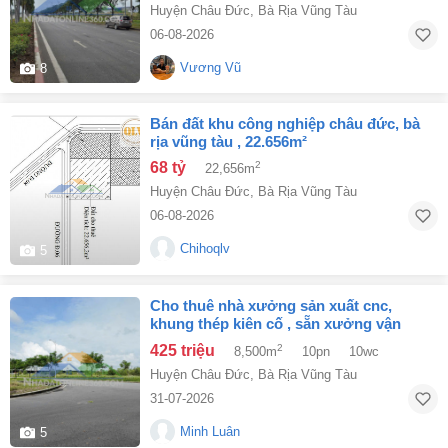
Huyện Châu Đức
,
Bà Rịa Vũng Tàu
06-08-2026
Vương Vũ
8
bán đất khu công nghiệp châu đức, bà
rịa vũng tàu , 22.656m²
68 tỷ
2
22,656m
Huyện Châu Đức
,
Bà Rịa Vũng Tàu
06-08-2026
Chihoqlv
5
cho thuê nhà xưởng sản xuất cnc,
khung thép kiên cố , sẵn xưởng vận
hành sx liền
425 triệu
2
8,500m
10pn
10wc
Huyện Châu Đức
,
Bà Rịa Vũng Tàu
31-07-2026
Minh Luân
5