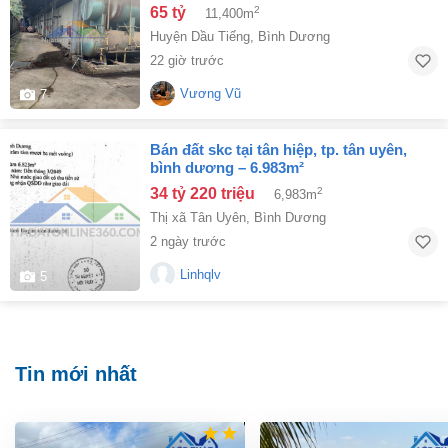
TIỀN 370 TRIỆU/TH
65 tỷ
2
11,400m
Huyện Dầu Tiếng
,
Bình Dương
22 giờ trước
Vương Vũ
7
bán đất skc tại tân hiệp, tp. tân uyên,
bình dương – 6.983m²
34 tỷ 220 triệu
2
6,983m
Thị xã Tân Uyên
,
Bình Dương
2 ngày trước
Linhqlv
5
Tin mới nhất