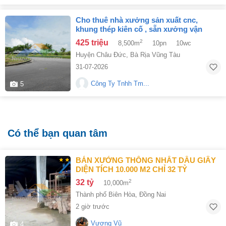
cho thuê nhà xưởng sản xuất cnc,
khung thép kiên cố , sẵn xưởng vận
hành sx liền
425 triệu
2
8,500m
10pn
10wc
Huyện Châu Đức
,
Bà Rịa Vũng Tàu
31-07-2026
Công Ty Tnhh Tm...
5
Có thể bạn quan tâm
BÁN XƯỞNG THỐNG NHẤT DẦU GIÂY
DIỆN TÍCH 10.000 M2 CHỈ 32 TỶ
32 tỷ
2
10,000m
Thành phố Biên Hòa
,
Đồng Nai
2 giờ trước
Vương Vũ
4