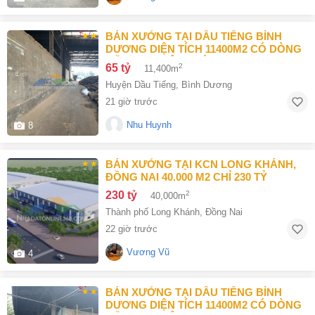
BÁN XƯỞNG TẠI DẦU TIẾNG BÌNH
DƯƠNG DIỆN TÍCH 11400M2 CÓ DÒNG
TIỀN 370 TRIỆU/THÁNG
65 tỷ
2
11,400m
Huyện Dầu Tiếng
,
Bình Dương
21 giờ trước
Nhu Huynh
8
BÁN XƯỞNG TẠI KCN LONG KHÁNH,
ĐỒNG NAI 40.000 M2 CHỈ 230 TỶ
230 tỷ
2
40,000m
Thành phố Long Khánh
,
Đồng Nai
22 giờ trước
Vương Vũ
4
BÁN XƯỞNG TẠI DẦU TIẾNG BÌNH
DƯƠNG DIỆN TÍCH 11400M2 CÓ DÒNG