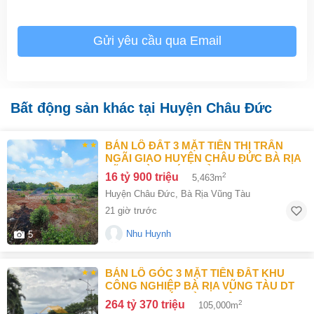
Gửi yêu cầu qua Email
Bất động sản khác tại Huyện Châu Đức
BÁN LÔ ĐẤT 3 MẶT TIỀN THỊ TRẤN
NGÃI GIAO HUYỆN CHÂU ĐỨC BÀ RỊA
VŨNG TÀU GIÁ 16 TỶ 9
16 tỷ 900 triệu
2
5,463m
Huyện Châu Đức
,
Bà Rịa Vũng Tàu
21 giờ trước
Nhu Huynh
5
BÁN LÔ GÓC 3 MẶT TIỀN ĐẤT KHU
CÔNG NGHIỆP BÀ RỊA VŨNG TÀU DT
105000M2 GIÁ CHỈ 100 ĐÔ/M2
264 tỷ 370 triệu
2
105,000m