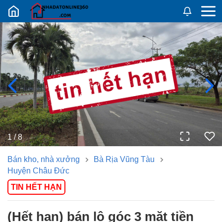
Nhadatban24h.vn
1
/
8
Bán kho, nhà xưởng
Bà Rịa Vũng Tàu
Huyện Châu Đức
TIN HẾT HẠN
(hết hạn) bán lô góc 3 mặt tiền