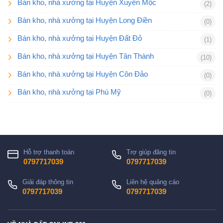
Bán kho, nhà xưởng tại Huyện Xuyên Mộc
(2)
Bán kho, nhà xưởng tại Huyện Long Điền
(0)
Bán kho, nhà xưởng tại Huyện Đất Đỏ
(1)
Bán kho, nhà xưởng tại Huyện Tân Thành
(10)
Bán kho, nhà xưởng tại Huyện Côn Đảo
(0)
Bán kho, nhà xưởng tại Phú Mỹ
(0)
Hỗ trợ thanh toán
Trợ giúp đăng tin
0797717039
0797717039
Giải đáp thông tin
Liên hệ quảng cáo
0797717039
0797717039