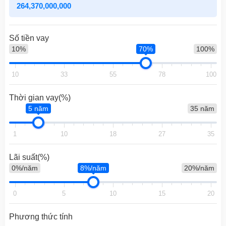
Số tiền vay
10%
70%
100%
10
33
55
78
100
Thời gian vay(%)
5 năm
35 năm
1
10
18
27
35
Lãi suất(%)
0%/năm
8%/năm
20%/năm
0
5
10
15
20
Phương thức tính