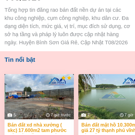
Tổng hợp tin đăng rao bán đất nền dự án tại các
khu công nghiệp, cụm công nghiệp, khu dân cư. Đa
dạng diện tích, mức giá, vị trí, mục đích sử dụng, cơ
sở hạ tầng và pháp lý luôn được cập nhật hàng
ngày. Huyện Bình Sơn Giá Rẻ, Cập Nhật T08/2026
Tin nổi bật
5
7 giờ trước
7
7 giờ
bán đất xd nhà xưởng (
bán đất mặt hồ 10.300m2
skc) 17.600m2 tam phước
giá 27 tỷ thạnh phú vĩn