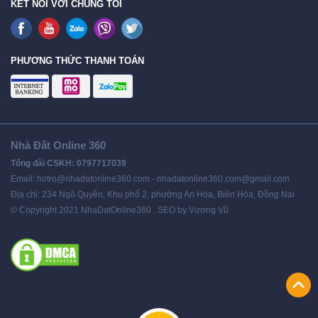
KẾT NỐI VỚI CHÚNG TÔI
PHƯƠNG THỨC THANH TOÁN
Nhà Đất Online 360
Tổng đài CSKH: 0797717039
Email: hotro@nhadatonline360.com - nhadatonline360.com@gmail.com
Địa chỉ: 234 Ngô Quyền, Khu phố 2, phường An Hòa, Biên Hòa, Đồng Nai
© Copyright 2021 NhaDatOnline360 . SEO by Vương Vũ