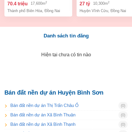
biên hòa đồng nai giá 70,4
cửu đồng nai.
2
2
70.4 triệu
27 tỷ
17,600m
10,300m
tỷ
Thành phố Biên Hòa
,
Đồng Nai
Huyện Vĩnh Cửu
,
Đồng Nai
Danh sách tin đăng
Hiện tại chưa có tin nào
Bán đất nền dự án Huyện Bình Sơn
Bán đất nền dự án Thị Trấn Châu Ổ
(0)
Bán đất nền dự án Xã Bình Thuận
(0)
Bán đất nền dự án Xã Bình Thạnh
(0)