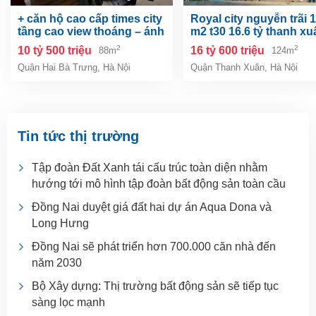
+ căn hộ cao cấp times city
royal city nguyễn trãi 124
tầng cao view thoáng – ánh
m2 t30 16.6 tỷ thanh xu
sáng ngập tràn - an ninh
????????????căn hộ 
2
2
10 tỷ 500 triệu
16 tỷ 600 triệu
88m
124m
tuyệt đối.
cấp – cc royal city – full
Quận Hai Bà Trưng
,
Hà Nội
Quận Thanh Xuân
,
Hà Nội
thất – căn vòm 2 ban c
siêu rộng và thoáng má
Tin tức thị trường
Tập đoàn Đất Xanh tái cấu trúc toàn diện nhằm
hướng tới mô hình tập đoàn bất động sản toàn cầu
Đồng Nai duyệt giá đất hai dự án Aqua Dona và
Long Hưng
Đồng Nai sẽ phát triển hơn 700.000 căn nhà đến
năm 2030
Bộ Xây dựng: Thị trường bất động sản sẽ tiếp tục
sàng lọc mạnh