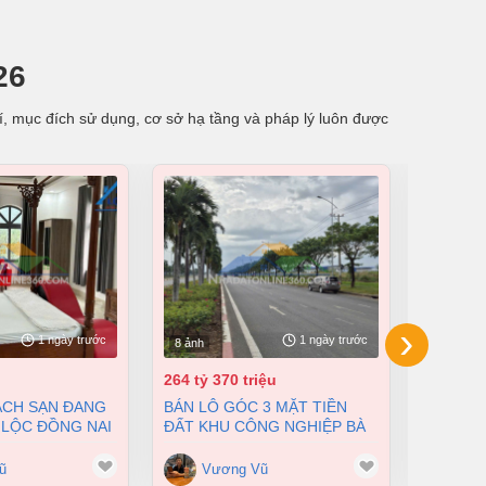
26
rí, mục đích sử dụng, cơ sở hạ tầng và pháp lý luôn được
›
1 ngày trước
1 ngày trước
8 ảnh
8 ảnh
264 tỷ 370 triệu
55 tỷ
BÁN LÔ GÓC 3 MẶT TIỀN
BÁN NHÀ XƯỞNG TẠI XUÂN
 LỘC ĐỒNG NAI
ĐẤT KHU CÔNG NGHIỆP BÀ
LỘC ĐỒN
200 TỶ
RỊA VŨNG TÀU DT 105000M2
12500M2
GIÁ CHỈ 100 ĐÔ/M2
ũ
Vương Vũ
Vư