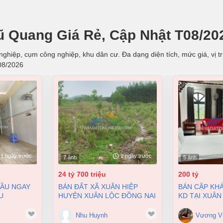
ũ Quang Giá Rẻ, Cập Nhật T08/20
nghiệp, cụm công nghiệp, khu dân cư. Đa dạng diện tích, mức giá, vị t
08/2026
1 ngày trước
1 ngày trước
7 ảnh
5 ảnh
24 tỷ 700 triệu
200 tỷ
BÁN ĐẤT XÃ XUÂN HIỆP
BÁN CẶP KHÁCH SẠN ĐANG
U
HUYỆN XUÂN LỘC ĐỒNG NAI
KD TẠI XUÂN
 BIÊN HÒA
2 MẶT TIỀN 38000M2 GIÁ
9900M2 GIÁ 
 4 TỶ
24,7 TỶ
Nhu Huynh
Vương V