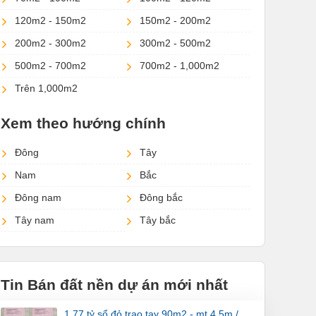
120m2 - 150m2
150m2 - 200m2
200m2 - 300m2
300m2 - 500m2
500m2 - 700m2
700m2 - 1,000m2
Trên 1,000m2
Xem theo hướng chính
Đông
Tây
Nam
Bắc
Đông nam
Đông bắc
Tây nam
Tây bắc
Tin Bán đất nền dự án mới nhất
1,77 tỷ sổ đỏ trao tay 90m2 - mt 4,5m /