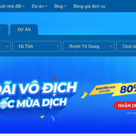
huê nhà đất
Dự án
Blog
Bảng giá dịch vụ
T
DỰ ÁN
Hà Tĩnh
Huyện Vũ Quang
Chọn d