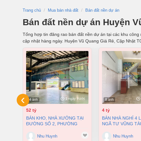
Trang chủ
Mua bán nhà đất
Bán đất nền dự án
Bán đất nền dự án Huyện V
Tổng hợp tin đăng rao bán đất nền dự án tại các khu công 
cập nhật hàng ngày. Huyện Vũ Quang Giá Rẻ, Cập Nhật T
‹
1 ngày trước
4 ảnh
8 ảnh
52 tỷ
4 tỷ
BÁN KHO, NHÀ XƯỞNG TẠI
BÁN NHÀ NGHỈ 4 LẦU NGAY
ĐƯỜNG SỐ 2, PHƯỜNG
NGÃ TƯ VŨNG TÀ
LONG BÌNH, THÀNH PHỐ
PHƯỜNG AN BÌNH
BIÊN HÒA, ĐỒNG NAI GIÁ 52
ĐỒNG NAI GIÁ CHỈ
Nhu Huynh
Nhu Huynh
TỶ