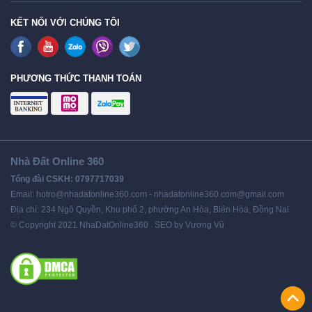
KẾT NỐI VỚI CHÚNG TÔI
PHƯƠNG THỨC THANH TOÁN
Nhà Đất Online 360
Tổng đài CSKH: 0797717039
Email: hotro@nhadatonline360.com - nhadatonline360.com@gmail.com
Địa chỉ: 234 Ngô Quyền, Khu phố 2, phường An Hòa, Biên Hòa, Đồng Nai
© Copyright 2021 NhaDatOnline360 . SEO by Vương Vũ