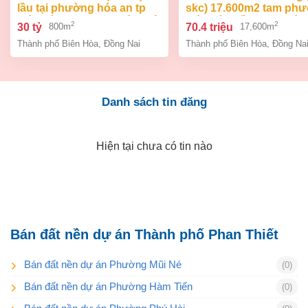
lầu tại phường hóa an tp
skc) 17.600m2 tam ph
biên hòa dt 800m2 giá 30 tỷ
biên hòa đồng nai giá 7
2
2
30 tỷ
70.4 triệu
800m
17,600m
tỷ
Thành phố Biên Hòa
,
Đồng Nai
Thành phố Biên Hòa
,
Đồng Na
Danh sách tin đăng
Hiện tại chưa có tin nào
Bán đất nền dự án Thành phố Phan Thiết
Bán đất nền dự án Phường Mũi Né
(0)
Bán đất nền dự án Phường Hàm Tiến
(0)