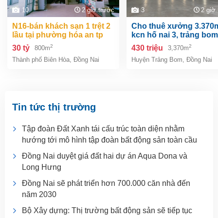
10
2 giờ trước
3
2 giờ
n16-bán khách sạn 1 trệt 2
cho thuê xưởng 3.370m2 .
lầu tại phường hóa an tp
kcn hố nai 3, trảng bom
biên hòa dt 800m2 giá 30 tỷ
đồng nai
2
2
30 tỷ
430 triệu
800m
3,370m
Thành phố Biên Hòa
,
Đồng Nai
Huyện Trảng Bom
,
Đồng Nai
Tin tức thị trường
Tập đoàn Đất Xanh tái cấu trúc toàn diện nhằm
hướng tới mô hình tập đoàn bất động sản toàn cầu
Đồng Nai duyệt giá đất hai dự án Aqua Dona và
Long Hưng
Đồng Nai sẽ phát triển hơn 700.000 căn nhà đến
năm 2030
Bộ Xây dựng: Thị trường bất động sản sẽ tiếp tục