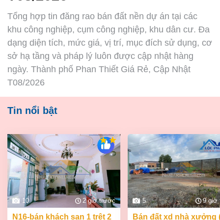
Tổng hợp tin đăng rao bán đất nền dự án tại các
khu công nghiệp, cụm công nghiệp, khu dân cư. Đa
dạng diện tích, mức giá, vị trí, mục đích sử dụng, cơ
sở hạ tầng và pháp lý luôn được cập nhật hàng
ngày. Thành phố Phan Thiết Giá Rẻ, Cập Nhật
T08/2026
Tin nổi bật
10
2 giờ trước
5
9 giờ
n16-bán khách sạn 1 trệt 2
bán đất xd nhà xưởng (