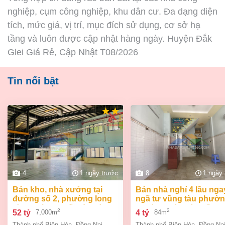
nghiệp, cụm công nghiệp, khu dân cư. Đa dạng diện
tích, mức giá, vị trí, mục đích sử dụng, cơ sở hạ
tầng và luôn được cập nhật hàng ngày. Huyện Đắk
Glei Giá Rẻ, Cập Nhật T08/2026
Tin nổi bật
4
1 ngày trước
8
1 ngày
bán kho, nhà xưởng tại
bán nhà nghỉ 4 lầu ngay
đường số 2, phường long
ngã tư vũng tàu phườ
bình, thành phố biên hòa,
an bình biên hòa đồng 
2
2
52 tỷ
4 tỷ
7,000m
84m
đồng nai giá 52 tỷ
giá chỉ 4 tỷ
Thành phố Biên Hòa
,
Đồng Nai
Thành phố Biên Hòa
,
Đồng Na