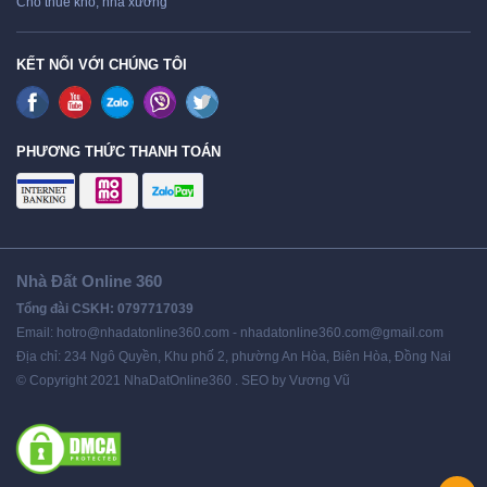
Cho thuê kho, nhà xưởng
KẾT NỐI VỚI CHÚNG TÔI
PHƯƠNG THỨC THANH TOÁN
Nhà Đất Online 360
Tổng đài CSKH: 0797717039
Email: hotro@nhadatonline360.com - nhadatonline360.com@gmail.com
Địa chỉ: 234 Ngô Quyền, Khu phố 2, phường An Hòa, Biên Hòa, Đồng Nai
© Copyright 2021 NhaDatOnline360 . SEO by Vương Vũ