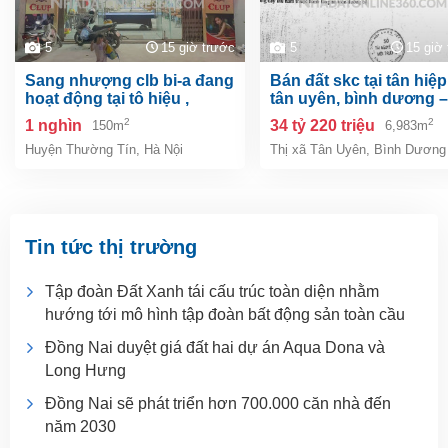
5
15 giờ trước
5
15 giờ
sang nhượng clb bi-a đang
bán đất skc tại tân hiệp, tp.
hoạt động tại tô hiệu ,
tân uyên, bình dương –
thường tín, hà nội
6.983m²
2
2
1 nghìn
34 tỷ 220 triệu
150m
6,983m
Huyện Thường Tín
,
Hà Nội
Thị xã Tân Uyên
,
Bình Dương
Tin tức thị trường
Tập đoàn Đất Xanh tái cấu trúc toàn diện nhằm
hướng tới mô hình tập đoàn bất động sản toàn cầu
Đồng Nai duyệt giá đất hai dự án Aqua Dona và
Long Hưng
Đồng Nai sẽ phát triển hơn 700.000 căn nhà đến
năm 2030