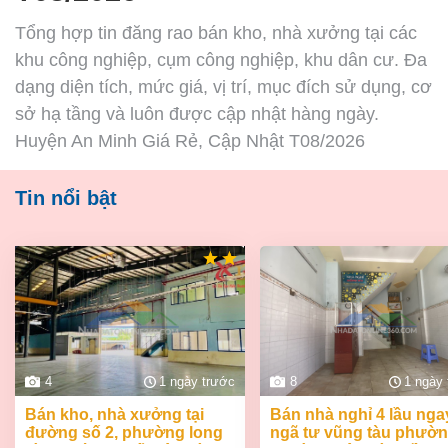
Tổng hợp tin đăng rao bán kho, nhà xưởng tại các
khu công nghiệp, cụm công nghiệp, khu dân cư. Đa
dạng diện tích, mức giá, vị trí, mục đích sử dụng, cơ
sở hạ tầng và luôn được cập nhật hàng ngày.
Huyện An Minh Giá Rẻ, Cập Nhật T08/2026
Tin nổi bật
4
1 ngày trước
8
1 ngày
bán kho, nhà xưởng tại
bán nhà nghỉ 4 lầu ngay
đường số 2, phường long
ngã tư vũng tàu phườ