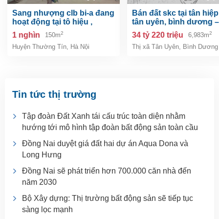
sang nhượng clb bi-a đang
bán đất skc tại tân hiệp, tp.
hoạt động tại tô hiệu ,
tân uyên, bình dương –
thường tín, hà nội
6.983m²
2
2
1 nghìn
34 tỷ 220 triệu
150m
6,983m
Huyện Thường Tín
,
Hà Nội
Thị xã Tân Uyên
,
Bình Dương
Tin tức thị trường
Tập đoàn Đất Xanh tái cấu trúc toàn diện nhằm
hướng tới mô hình tập đoàn bất động sản toàn cầu
Đồng Nai duyệt giá đất hai dự án Aqua Dona và
Long Hưng
Đồng Nai sẽ phát triển hơn 700.000 căn nhà đến
năm 2030
Bộ Xây dựng: Thị trường bất động sản sẽ tiếp tục
sàng lọc mạnh