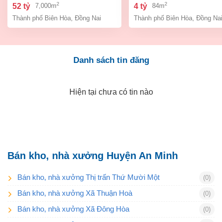
bình, thành phố biên hòa,
an bình biên hòa đồng 
2
2
52 tỷ
4 tỷ
7,000m
84m
đồng nai giá 52 tỷ
giá chỉ 4 tỷ
Thành phố Biên Hòa
,
Đồng Nai
Thành phố Biên Hòa
,
Đồng Na
Danh sách tin đăng
Hiện tại chưa có tin nào
Bán kho, nhà xưởng Huyện An Minh
Bán kho, nhà xưởng Thị trấn Thứ Mười Một
(0)
Bán kho, nhà xưởng Xã Thuận Hoà
(0)
Bán kho, nhà xưởng Xã Đông Hòa
(0)