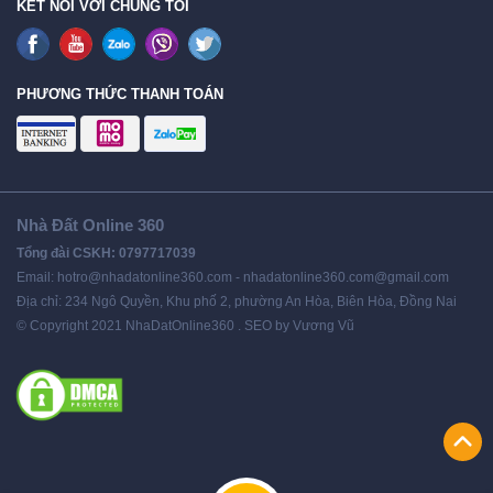
KẾT NỐI VỚI CHÚNG TÔI
PHƯƠNG THỨC THANH TOÁN
Nhà Đất Online 360
Tổng đài CSKH: 0797717039
Email: hotro@nhadatonline360.com - nhadatonline360.com@gmail.com
Địa chỉ: 234 Ngô Quyền, Khu phố 2, phường An Hòa, Biên Hòa, Đồng Nai
© Copyright 2021 NhaDatOnline360 . SEO by Vương Vũ