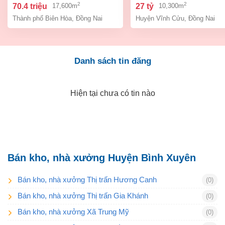
biên hòa đồng nai giá 70,4
cửu đồng nai.
2
2
70.4 triệu
27 tỷ
17,600m
10,300m
tỷ
Thành phố Biên Hòa
,
Đồng Nai
Huyện Vĩnh Cửu
,
Đồng Nai
Danh sách tin đăng
Hiện tại chưa có tin nào
Bán kho, nhà xưởng Huyện Bình Xuyên
Bán kho, nhà xưởng Thị trấn Hương Canh
(0)
Bán kho, nhà xưởng Thị trấn Gia Khánh
(0)
Bán kho, nhà xưởng Xã Trung Mỹ
(0)