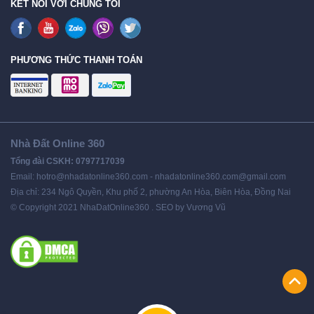
KẾT NỐI VỚI CHÚNG TÔI
PHƯƠNG THỨC THANH TOÁN
Nhà Đất Online 360
Tổng đài CSKH: 0797717039
Email: hotro@nhadatonline360.com - nhadatonline360.com@gmail.com
Địa chỉ: 234 Ngô Quyền, Khu phố 2, phường An Hòa, Biên Hòa, Đồng Nai
© Copyright 2021 NhaDatOnline360 . SEO by Vương Vũ