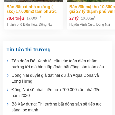
bán đất xd nhà xưởng (
bán đất mặt hồ 10.300m2
skc) 17.600m2 tam phước
giá 27 tỷ thạnh phú vĩn
biên hòa đồng nai giá 70,4
cửu đồng nai.
2
2
70.4 triệu
27 tỷ
17,600m
10,300m
tỷ
Thành phố Biên Hòa
,
Đồng Nai
Huyện Vĩnh Cửu
,
Đồng Nai
Tin tức thị trường
Tập đoàn Đất Xanh tái cấu trúc toàn diện nhằm
hướng tới mô hình tập đoàn bất động sản toàn cầu
Đồng Nai duyệt giá đất hai dự án Aqua Dona và
Long Hưng
Đồng Nai sẽ phát triển hơn 700.000 căn nhà đến
năm 2030
Bộ Xây dựng: Thị trường bất động sản sẽ tiếp tục
sàng lọc mạnh