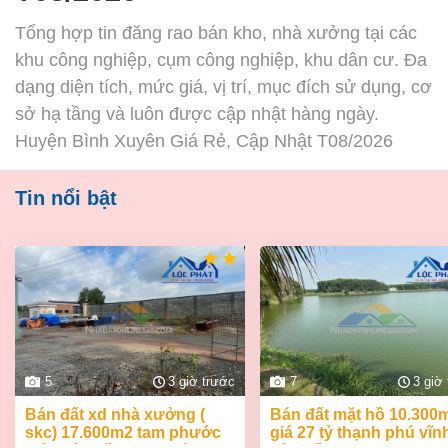
Tổng hợp tin đăng rao bán kho, nhà xưởng tại các
khu công nghiệp, cụm công nghiệp, khu dân cư. Đa
dạng diện tích, mức giá, vị trí, mục đích sử dụng, cơ
sở hạ tầng và luôn được cập nhật hàng ngày.
Huyện Bình Xuyên Giá Rẻ, Cập Nhật T08/2026
Tin nổi bật
5
3 giờ trước
7
3 giờ
bán đất xd nhà xưởng (
bán đất mặt hồ 10.300m2
skc) 17.600m2 tam phước
giá 27 tỷ thạnh phú vĩn