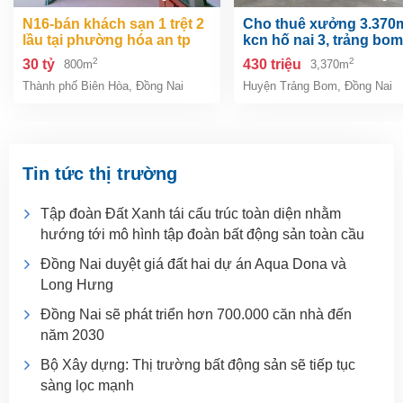
n16-bán khách sạn 1 trệt 2
cho thuê xưởng 3.370m2 .
lầu tại phường hóa an tp
kcn hố nai 3, trảng bom
biên hòa dt 800m2 giá 30 tỷ
đồng nai
2
2
30 tỷ
430 triệu
800m
3,370m
Thành phố Biên Hòa
,
Đồng Nai
Huyện Trảng Bom
,
Đồng Nai
Tin tức thị trường
Tập đoàn Đất Xanh tái cấu trúc toàn diện nhằm
hướng tới mô hình tập đoàn bất động sản toàn cầu
Đồng Nai duyệt giá đất hai dự án Aqua Dona và
Long Hưng
Đồng Nai sẽ phát triển hơn 700.000 căn nhà đến
năm 2030
Bộ Xây dựng: Thị trường bất động sản sẽ tiếp tục
sàng lọc mạnh