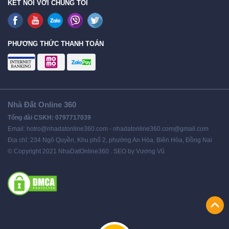
KẾT NỐI VỚI CHÚNG TÔI
PHƯƠNG THỨC THANH TOÁN
Nhà Đất Online 360
Tổng đài CSKH: 0797717039
Email: hotro@nhadatonline360.com - nhadatonline360.com@gmail.com
Địa chỉ: 234 Ngô Quyền, Khu phố 2, phường An Hòa, Biên Hòa, Đồng Nai
© Copyright 2021 NhaDatOnline360 . SEO by Vương Vũ