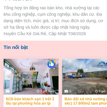
Tổng hợp tin đăng rao bán kho, nhà xưởng tại các
khu công nghiệp, cụm công nghiệp, khu dân cư. Đa
dạng diện tích, mức giá, vị trí, mục đích sử dụng, cơ
sở hạ tầng và luôn được cập nhật hàng ngày.
Huyện Cầu Kè Giá Rẻ, Cập Nhật T08/2026
Tin nổi bật
10
1 giờ trước
5
9 giờ
n16-bán khách sạn 1 trệt 2
bán đất xd nhà xưởng (
lầu tại phường hóa an tp
skc) 17.600m2 tam ph