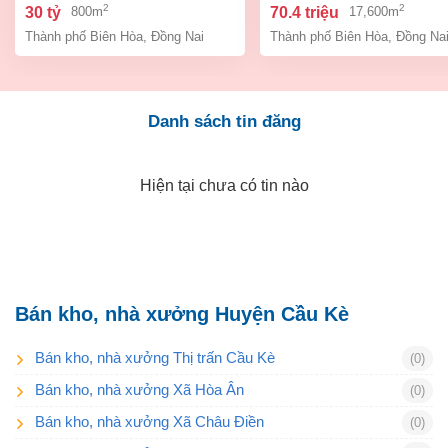
biên hòa dt 800m2 giá 30 tỷ
biên hòa đồng nai giá 7
2
2
30 tỷ
70.4 triệu
800m
17,600m
tỷ
Thành phố Biên Hòa
,
Đồng Nai
Thành phố Biên Hòa
,
Đồng Na
Danh sách tin đăng
Hiện tại chưa có tin nào
Bán kho, nhà xưởng Huyện Cầu Kè
Bán kho, nhà xưởng Thị trấn Cầu Kè
(0)
Bán kho, nhà xưởng Xã Hòa Ân
(0)
Bán kho, nhà xưởng Xã Châu Điền
(0)