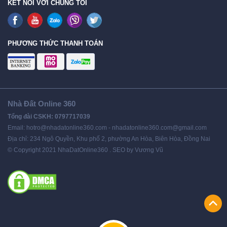
KẾT NỐI VỚI CHÚNG TÔI
PHƯƠNG THỨC THANH TOÁN
Nhà Đất Online 360
Tổng đài CSKH: 0797717039
Email: hotro@nhadatonline360.com - nhadatonline360.com@gmail.com
Địa chỉ: 234 Ngô Quyền, Khu phố 2, phường An Hòa, Biên Hòa, Đồng Nai
© Copyright 2021 NhaDatOnline360 . SEO by Vương Vũ