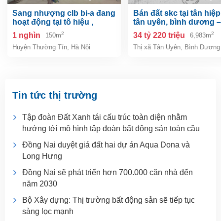
sang nhượng clb bi-a đang
bán đất skc tại tân hiệp, tp.
hoạt động tại tô hiệu ,
tân uyên, bình dương –
thường tín, hà nội
6.983m²
2
2
1 nghìn
34 tỷ 220 triệu
150m
6,983m
Huyện Thường Tín
,
Hà Nội
Thị xã Tân Uyên
,
Bình Dương
Tin tức thị trường
Tập đoàn Đất Xanh tái cấu trúc toàn diện nhằm
hướng tới mô hình tập đoàn bất động sản toàn cầu
Đồng Nai duyệt giá đất hai dự án Aqua Dona và
Long Hưng
Đồng Nai sẽ phát triển hơn 700.000 căn nhà đến
năm 2030
Bộ Xây dựng: Thị trường bất động sản sẽ tiếp tục
sàng lọc mạnh