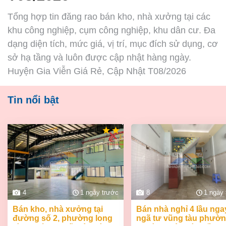
Tổng hợp tin đăng rao bán kho, nhà xưởng tại các
khu công nghiệp, cụm công nghiệp, khu dân cư. Đa
dạng diện tích, mức giá, vị trí, mục đích sử dụng, cơ
sở hạ tầng và luôn được cập nhật hàng ngày.
Huyện Gia Viễn Giá Rẻ, Cập Nhật T08/2026
Tin nổi bật
4
1 ngày trước
8
1 ngày
bán kho, nhà xưởng tại
bán nhà nghỉ 4 lầu ngay
đường số 2, phường long
ngã tư vũng tàu phườ