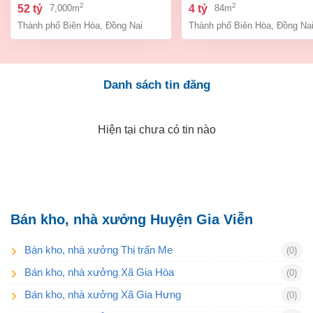
bình, thành phố biên hòa,
an bình biên hòa đồng 
2
2
52 tỷ
4 tỷ
7,000m
84m
đồng nai giá 52 tỷ
giá chỉ 4 tỷ
Thành phố Biên Hòa
,
Đồng Nai
Thành phố Biên Hòa
,
Đồng Na
Danh sách tin đăng
Hiện tại chưa có tin nào
Bán kho, nhà xưởng Huyện Gia Viễn
Bán kho, nhà xưởng Thị trấn Me
(0)
Bán kho, nhà xưởng Xã Gia Hòa
(0)
Bán kho, nhà xưởng Xã Gia Hưng
(0)