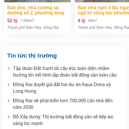
bán kho, nhà xưởng tại
bán nhà nghỉ 4 lầu ngay
đường số 2, phường long
ngã tư vũng tàu phườ
bình, thành phố biên hòa,
an bình biên hòa đồng 
2
2
52 tỷ
4 tỷ
7,000m
84m
đồng nai giá 52 tỷ
giá chỉ 4 tỷ
Thành phố Biên Hòa
,
Đồng Nai
Thành phố Biên Hòa
,
Đồng Na
Tin tức thị trường
Tập đoàn Đất Xanh tái cấu trúc toàn diện nhằm
hướng tới mô hình tập đoàn bất động sản toàn cầu
Đồng Nai duyệt giá đất hai dự án Aqua Dona và
Long Hưng
Đồng Nai sẽ phát triển hơn 700.000 căn nhà đến
năm 2030
Bộ Xây dựng: Thị trường bất động sản sẽ tiếp tục
sàng lọc mạnh