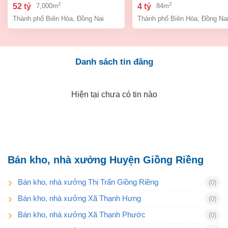
bình, thành phố biên hòa,
an bình biên hòa đồng 
2
2
52 tỷ
4 tỷ
7,000m
84m
đồng nai giá 52 tỷ
giá chỉ 4 tỷ
Thành phố Biên Hòa
,
Đồng Nai
Thành phố Biên Hòa
,
Đồng Na
Danh sách tin đăng
Hiện tại chưa có tin nào
Bán kho, nhà xưởng Huyện Giồng Riềng
Bán kho, nhà xưởng Thị Trấn Giồng Riềng
(0)
Bán kho, nhà xưởng Xã Thạnh Hưng
(0)
Bán kho, nhà xưởng Xã Thạnh Phước
(0)