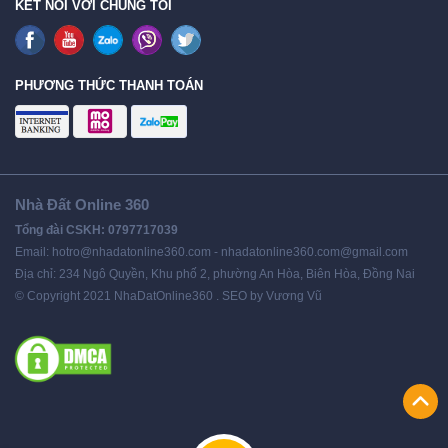
KẾT NỐI VỚI CHÚNG TÔI
PHƯƠNG THỨC THANH TOÁN
Nhà Đất Online 360
Tổng đài CSKH: 0797717039
Email: hotro@nhadatonline360.com - nhadatonline360.com@gmail.com
Địa chỉ: 234 Ngô Quyền, Khu phố 2, phường An Hòa, Biên Hòa, Đồng Nai
© Copyright 2021 NhaDatOnline360 . SEO by Vương Vũ