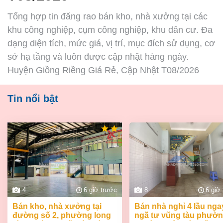
Tổng hợp tin đăng rao bán kho, nhà xưởng tại các
khu công nghiệp, cụm công nghiệp, khu dân cư. Đa
dạng diện tích, mức giá, vị trí, mục đích sử dụng, cơ
sở hạ tầng và luôn được cập nhật hàng ngày.
Huyện Giồng Riềng Giá Rẻ, Cập Nhật T08/2026
Tin nổi bật
4
6 giờ trước
8
6 giờ
bán kho, nhà xưởng tại
bán nhà nghỉ 4 lầu ngay
đường số 2, phường long
ngã tư vũng tàu phườ