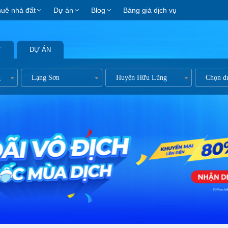
huê nhà đất
Dự án
Blog
Bảng giá dịch vụ
T
DỰ ÁN
g
Lạng Sơn
Huyện Hữu Lũng
Chọn d