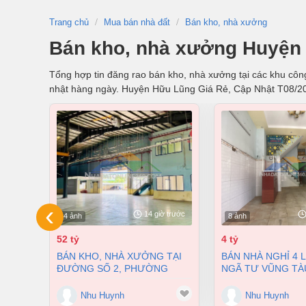
Trang chủ
Mua bán nhà đất
Bán kho, nhà xưởng
Bán kho, nhà xưởng Huyện 
Tổng hợp tin đăng rao bán kho, nhà xưởng tại các khu công
nhật hàng ngày. Huyện Hữu Lũng Giá Rẻ, Cập Nhật T08/2
‹
14 giờ trước
4 ảnh
8 ảnh
52 tỷ
4 tỷ
BÁN KHO, NHÀ XƯỞNG TẠI
BÁN NHÀ NGHỈ 4 LẦU NGAY
ĐƯỜNG SỐ 2, PHƯỜNG
NGÃ TƯ VŨNG TÀ
LONG BÌNH, THÀNH PHỐ
PHƯỜNG AN BÌNH
BIÊN HÒA, ĐỒNG NAI GIÁ 52
ĐỒNG NAI GIÁ CHỈ
Nhu Huynh
Nhu Huynh
TỶ