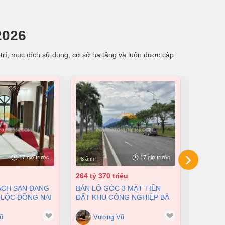
2026
trí, mục đích sử dụng, cơ sở hạ tầng và luôn được cập
›
17 giờ trước
17 giờ trước
8 ảnh
8 ảnh
264 tỷ 370 triệu
55 tỷ
BÁN LÔ GÓC 3 MẶT TIỀN
BÁN NHÀ XƯỞNG TẠI XUÂN
 LỘC ĐỒNG NAI
ĐẤT KHU CÔNG NGHIỆP BÀ
LỘC ĐỒN
200 TỶ
RỊA VŨNG TÀU DT 105000M2
12500M2
GIÁ CHỈ 100 ĐÔ/M2
ũ
Vương Vũ
Vư