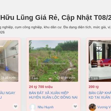
Hữu Lũng Giá Rẻ, Cập Nhật T08/
 nghiệp, cụm công nghiệp, khu dân cư. Đa dạng diện tích, mức giá, vị 
026
14 giờ trước
14 giờ trước
7 ảnh
5 ảnh
24 tỷ 700 triệu
200 tỷ
BÁN ĐẤT XÃ XUÂN HIỆP
BÁN CẶP KHÁCH SẠN ĐANG
U
HUYỆN XUÂN LỘC ĐỒNG NAI
KD TẠI XUÂN
 BIÊN HÒA
2 MẶT TIỀN 38000M2 GIÁ
9900M2 GIÁ 
 4 TỶ
24,7 TỶ
Nhu Huynh
Vương V