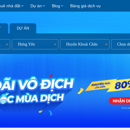
huê nhà đất
Dự án
Blog
Bảng giá dịch vụ
T
DỰ ÁN
g
Hưng Yên
Huyện Khoái Châu
Chọn d