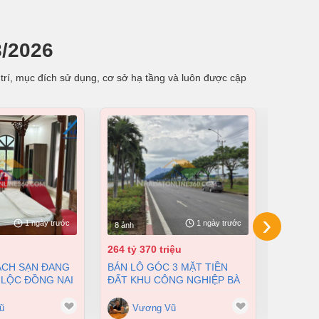
8/2026
trí, mục đích sử dụng, cơ sở hạ tầng và luôn được cập
›
1 ngày trước
1 ngày trước
8 ảnh
8 ảnh
264 tỷ 370 triệu
55 tỷ
BÁN LÔ GÓC 3 MẶT TIỀN
BÁN NHÀ XƯỞNG TẠI XUÂN
 LỘC ĐỒNG NAI
ĐẤT KHU CÔNG NGHIỆP BÀ
LỘC ĐỒN
200 TỶ
RỊA VŨNG TÀU DT 105000M2
12500M2
GIÁ CHỈ 100 ĐÔ/M2
ũ
Vương Vũ
Vư