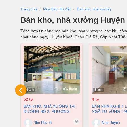
Trang chủ
Mua bán nhà đất
Bán kho, nhà xưởng
Bán kho, nhà xưởng Huyện 
Tổng hợp tin đăng rao bán kho, nhà xưởng tại các khu công
nhật hàng ngày. Huyện Khoái Châu Giá Rẻ, Cập Nhật T08
‹
1 ngày trước
4 ảnh
8 ảnh
52 tỷ
4 tỷ
BÁN KHO, NHÀ XƯỞNG TẠI
BÁN NHÀ NGHỈ 4 LẦU NGAY
ĐƯỜNG SỐ 2, PHƯỜNG
NGÃ TƯ VŨNG TÀ
LONG BÌNH, THÀNH PHỐ
PHƯỜNG AN BÌNH
BIÊN HÒA, ĐỒNG NAI GIÁ 52
ĐỒNG NAI GIÁ CHỈ
Nhu Huynh
Nhu Huynh
TỶ