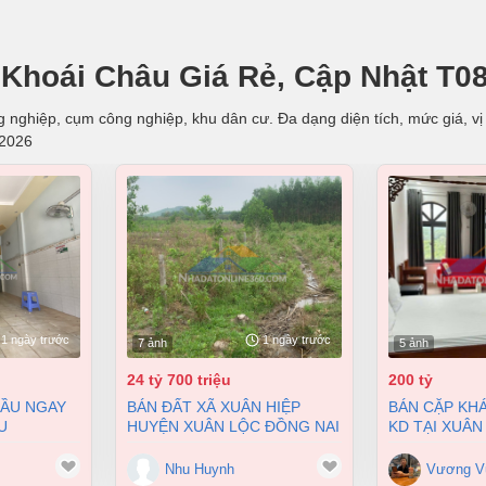
Khoái Châu Giá Rẻ, Cập Nhật T0
 nghiệp, cụm công nghiệp, khu dân cư. Đa dạng diện tích, mức giá, vị 
/2026
1 ngày trước
1 ngày trước
7 ảnh
5 ảnh
24 tỷ 700 triệu
200 tỷ
BÁN ĐẤT XÃ XUÂN HIỆP
BÁN CẶP KHÁCH SẠN ĐANG
U
HUYỆN XUÂN LỘC ĐỒNG NAI
KD TẠI XUÂN
 BIÊN HÒA
2 MẶT TIỀN 38000M2 GIÁ
9900M2 GIÁ 
 4 TỶ
24,7 TỶ
Nhu Huynh
Vương V