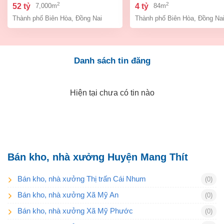
bình, thành phố biên hòa,
an bình biên hòa đồng 
2
2
52 tỷ
4 tỷ
7,000m
84m
đồng nai giá 52 tỷ
giá chỉ 4 tỷ
Thành phố Biên Hòa
,
Đồng Nai
Thành phố Biên Hòa
,
Đồng Na
Danh sách tin đăng
Hiện tại chưa có tin nào
Bán kho, nhà xưởng Huyện Mang Thít
Bán kho, nhà xưởng Thị trấn Cái Nhum
(0)
Bán kho, nhà xưởng Xã Mỹ An
(0)
Bán kho, nhà xưởng Xã Mỹ Phước
(0)