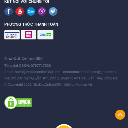
KẾT NỐI VỚI CHÚNG TÔI
PHƯƠNG THỨC THANH TOÁN
Nhà Đất Online 360
Tổng đài CSKH: 0797717039
Email: hotro@nhadatonline360.com - nhadatonline360.com@gmail.com
Địa chỉ: 234 Ngô Quyền, Khu phố 2, phường An Hòa, Biên Hòa, Đồng Nai
© Copyright 2021 NhaDatOnline360 . SEO by Vương Vũ