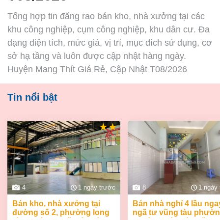
Tổng hợp tin đăng rao bán kho, nhà xưởng tại các
khu công nghiệp, cụm công nghiệp, khu dân cư. Đa
dạng diện tích, mức giá, vị trí, mục đích sử dụng, cơ
sở hạ tầng và luôn được cập nhật hàng ngày.
Huyện Mang Thít Giá Rẻ, Cập Nhật T08/2026
Tin nổi bật
4
1 ngày trước
8
1 ngày
bán kho, nhà xưởng tại
bán nhà nghỉ 4 lầu ngay
đường số 2, phường long
ngã tư vũng tàu phườ