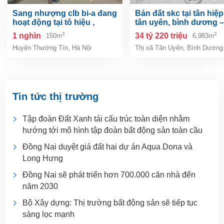
sang nhượng clb bi-a đang
bán đất skc tại tân hiệp, tp.
hoạt động tại tô hiệu ,
tân uyên, bình dương –
thường tín, hà nội
6.983m²
2
2
1 nghìn
34 tỷ 220 triệu
150m
6,983m
Huyện Thường Tín
,
Hà Nội
Thị xã Tân Uyên
,
Bình Dương
Tin tức thị trường
Tập đoàn Đất Xanh tái cấu trúc toàn diện nhằm
hướng tới mô hình tập đoàn bất động sản toàn cầu
Đồng Nai duyệt giá đất hai dự án Aqua Dona và
Long Hưng
Đồng Nai sẽ phát triển hơn 700.000 căn nhà đến
năm 2030
Bộ Xây dựng: Thị trường bất động sản sẽ tiếp tục
sàng lọc mạnh