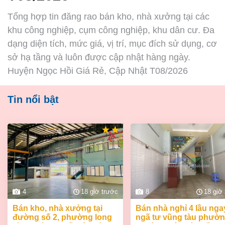
Tổng hợp tin đăng rao bán kho, nhà xưởng tại các
khu công nghiệp, cụm công nghiệp, khu dân cư. Đa
dạng diện tích, mức giá, vị trí, mục đích sử dụng, cơ
sở hạ tầng và luôn được cập nhật hàng ngày.
Huyện Ngọc Hồi Giá Rẻ, Cập Nhật T08/2026
Tin nổi bật
4
18 giờ trước
8
18 giờ
bán kho, nhà xưởng tại
bán nhà nghỉ 4 lầu ngay
đường số 2, phường long
ngã tư vũng tàu phườ