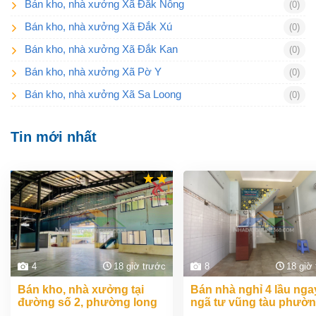
Bán kho, nhà xưởng Xã Đắk Nông
(0)
Bán kho, nhà xưởng Xã Đắk Xú
(0)
Bán kho, nhà xưởng Xã Đắk Kan
(0)
Bán kho, nhà xưởng Xã Pờ Y
(0)
Bán kho, nhà xưởng Xã Sa Loong
(0)
Tin mới nhất
4
18 giờ trước
8
18 giờ
bán kho, nhà xưởng tại
bán nhà nghỉ 4 lầu ngay
đường số 2, phường long
ngã tư vũng tàu phườ
bình, thành phố biên hòa,
an bình biên hòa đồng 