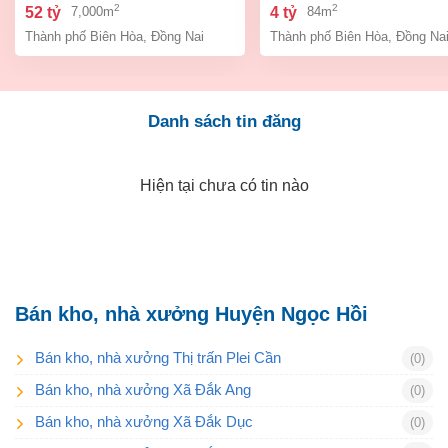
bình, thành phố biên hòa,
an bình biên hòa đồng 
2
2
52 tỷ
4 tỷ
7,000m
84m
đồng nai giá 52 tỷ
giá chỉ 4 tỷ
Thành phố Biên Hòa
,
Đồng Nai
Thành phố Biên Hòa
,
Đồng Na
Danh sách tin đăng
Hiện tại chưa có tin nào
Bán kho, nhà xưởng Huyện Ngọc Hồi
Bán kho, nhà xưởng Thị trấn Plei Cần
(0)
Bán kho, nhà xưởng Xã Đắk Ang
(0)
Bán kho, nhà xưởng Xã Đắk Dục
(0)