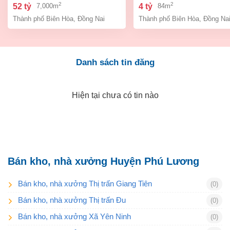
bình, thành phố biên hòa,
an bình biên hòa đồng 
2
2
52 tỷ
4 tỷ
7,000m
84m
đồng nai giá 52 tỷ
giá chỉ 4 tỷ
Thành phố Biên Hòa
,
Đồng Nai
Thành phố Biên Hòa
,
Đồng Na
Danh sách tin đăng
Hiện tại chưa có tin nào
Bán kho, nhà xưởng Huyện Phú Lương
Bán kho, nhà xưởng Thị trấn Giang Tiên
(0)
Bán kho, nhà xưởng Thị trấn Đu
(0)
Bán kho, nhà xưởng Xã Yên Ninh
(0)