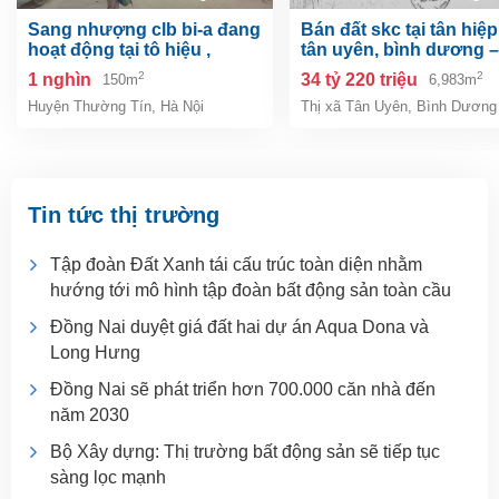
sang nhượng clb bi-a đang
bán đất skc tại tân hiệp, tp.
hoạt động tại tô hiệu ,
tân uyên, bình dương –
thường tín, hà nội
6.983m²
2
2
1 nghìn
34 tỷ 220 triệu
150m
6,983m
Huyện Thường Tín
,
Hà Nội
Thị xã Tân Uyên
,
Bình Dương
Tin tức thị trường
Tập đoàn Đất Xanh tái cấu trúc toàn diện nhằm
hướng tới mô hình tập đoàn bất động sản toàn cầu
Đồng Nai duyệt giá đất hai dự án Aqua Dona và
Long Hưng
Đồng Nai sẽ phát triển hơn 700.000 căn nhà đến
năm 2030
Bộ Xây dựng: Thị trường bất động sản sẽ tiếp tục
sàng lọc mạnh