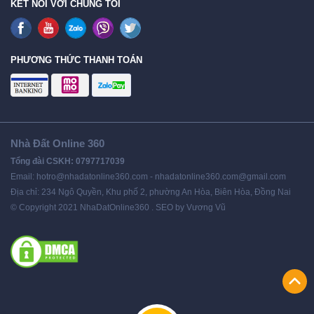
KẾT NỐI VỚI CHÚNG TÔI
PHƯƠNG THỨC THANH TOÁN
Nhà Đất Online 360
Tổng đài CSKH: 0797717039
Email: hotro@nhadatonline360.com - nhadatonline360.com@gmail.com
Địa chỉ: 234 Ngô Quyền, Khu phố 2, phường An Hòa, Biên Hòa, Đồng Nai
© Copyright 2021 NhaDatOnline360 . SEO by Vương Vũ