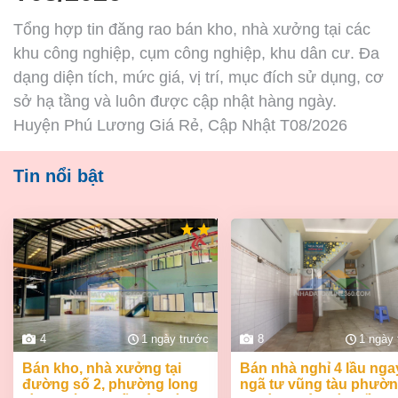
Tổng hợp tin đăng rao bán kho, nhà xưởng tại các
khu công nghiệp, cụm công nghiệp, khu dân cư. Đa
dạng diện tích, mức giá, vị trí, mục đích sử dụng, cơ
sở hạ tầng và luôn được cập nhật hàng ngày.
Huyện Phú Lương Giá Rẻ, Cập Nhật T08/2026
Tin nổi bật
4
1 ngày trước
8
1 ngày
bán kho, nhà xưởng tại
bán nhà nghỉ 4 lầu ngay
đường số 2, phường long
ngã tư vũng tàu phườ