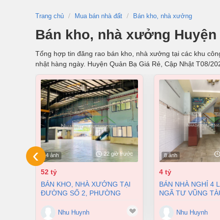
Trang chủ
Mua bán nhà đất
Bán kho, nhà xưởng
Bán kho, nhà xưởng Huyện 
Tổng hợp tin đăng rao bán kho, nhà xưởng tại các khu công
nhật hàng ngày. Huyện Quản Bạ Giá Rẻ, Cập Nhật T08/20
‹
22 giờ trước
4 ảnh
8 ảnh
52 tỷ
4 tỷ
BÁN KHO, NHÀ XƯỞNG TẠI
BÁN NHÀ NGHỈ 4 LẦU NGAY
ĐƯỜNG SỐ 2, PHƯỜNG
NGÃ TƯ VŨNG TÀ
LONG BÌNH, THÀNH PHỐ
PHƯỜNG AN BÌNH
BIÊN HÒA, ĐỒNG NAI GIÁ 52
ĐỒNG NAI GIÁ CHỈ
Nhu Huynh
Nhu Huynh
TỶ