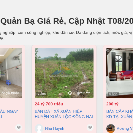
Quản Bạ Giá Rẻ, Cập Nhật T08/2
 nghiệp, cụm công nghiệp, khu dân cư. Đa dạng diện tích, mức giá, vị 
26
22 giờ trước
22 giờ trước
7 ảnh
5 ảnh
24 tỷ 700 triệu
200 tỷ
BÁN ĐẤT XÃ XUÂN HIỆP
BÁN CẶP KHÁCH SẠN ĐANG
U
HUYỆN XUÂN LỘC ĐỒNG NAI
KD TẠI XUÂN
 BIÊN HÒA
2 MẶT TIỀN 38000M2 GIÁ
9900M2 GIÁ 
 4 TỶ
24,7 TỶ
Nhu Huynh
Vương V