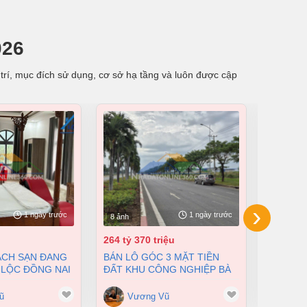
026
trí, mục đích sử dụng, cơ sở hạ tầng và luôn được cập
›
1 ngày trước
1 ngày trước
8 ảnh
8 ảnh
264 tỷ 370 triệu
55 tỷ
BÁN LÔ GÓC 3 MẶT TIỀN
BÁN NHÀ XƯỞNG TẠI XUÂN
 LỘC ĐỒNG NAI
ĐẤT KHU CÔNG NGHIỆP BÀ
LỘC ĐỒN
200 TỶ
RỊA VŨNG TÀU DT 105000M2
12500M2
GIÁ CHỈ 100 ĐÔ/M2
ũ
Vương Vũ
Vư