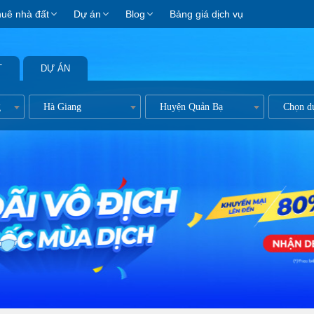
huê nhà đất
Dự án
Blog
Bảng giá dịch vụ
T
DỰ ÁN
g
Hà Giang
Huyện Quản Bạ
Chọn d