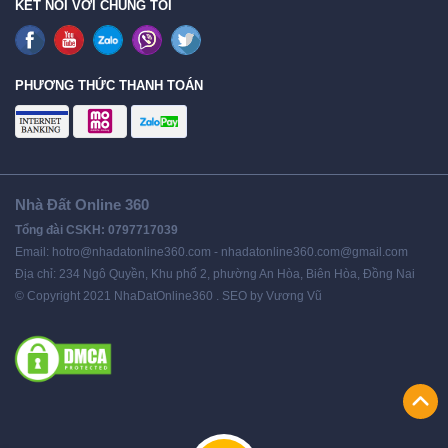
KẾT NỐI VỚI CHÚNG TÔI
PHƯƠNG THỨC THANH TOÁN
Nhà Đất Online 360
Tổng đài CSKH: 0797717039
Email: hotro@nhadatonline360.com - nhadatonline360.com@gmail.com
Địa chỉ: 234 Ngô Quyền, Khu phố 2, phường An Hòa, Biên Hòa, Đồng Nai
© Copyright 2021 NhaDatOnline360 . SEO by Vương Vũ