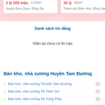
– đồng na
biên hòa dt 800m2 giá 3
2
2
2 tỷ 500 triệu
30 tỷ
3,479m
800m
Huyện Định Quán
,
Đồng Nai
Thành phố Biên Hòa
,
Đồng Na
Danh sách tin đăng
Hiện tại chưa có tin nào
Bán kho, nhà xưởng Huyện Tam Đường
Bán kho, nhà xưởng Thị trấn Tam Đường
(0)
Bán kho, nhà xưởng Xã Thèn Sin
(0)
Bán kho, nhà xưởng Xã Sùng Phài
(0)