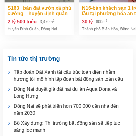
s163_ bán đất vườn xã phú
n16-bán khách sạn 1 trệt 2
cường – huyện định quán
lầu tại phường hóa an 
– đồng na
biên hòa dt 800m2 giá 3
2
2
2 tỷ 500 triệu
30 tỷ
3,479m
800m
Huyện Định Quán
,
Đồng Nai
Thành phố Biên Hòa
,
Đồng Na
Tin tức thị trường
Tập đoàn Đất Xanh tái cấu trúc toàn diện nhằm
hướng tới mô hình tập đoàn bất động sản toàn cầu
Đồng Nai duyệt giá đất hai dự án Aqua Dona và
Long Hưng
Đồng Nai sẽ phát triển hơn 700.000 căn nhà đến
năm 2030
Bộ Xây dựng: Thị trường bất động sản sẽ tiếp tục
sàng lọc mạnh