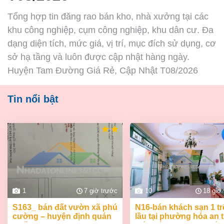
Tổng hợp tin đăng rao bán kho, nhà xưởng tại các
khu công nghiệp, cụm công nghiệp, khu dân cư. Đa
dạng diện tích, mức giá, vị trí, mục đích sử dụng, cơ
sở hạ tầng và luôn được cập nhật hàng ngày.
Huyện Tam Đường Giá Rẻ, Cập Nhật T08/2026
Tin nổi bật
1
7 giờ trước
10
18 giờ
s163_ bán đất vườn xã phú
n16-bán khách sạn 1 trệt 2
cường – huyện định quán
lầu tại phường hóa an 