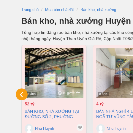
Trang chủ
Mua bán nhà đất
Bán kho, nhà xưởng
Bán kho, nhà xưởng Huyện 
Tổng hợp tin đăng rao bán kho, nhà xưởng tại các khu công
nhật hàng ngày. Huyện Than Uyên Giá Rẻ, Cập Nhật T08/
‹
10 giờ trước
4 ảnh
8 ảnh
52 tỷ
4 tỷ
BÁN KHO, NHÀ XƯỞNG TẠI
BÁN NHÀ NGHỈ 4 LẦU NGAY
ĐƯỜNG SỐ 2, PHƯỜNG
NGÃ TƯ VŨNG TÀ
LONG BÌNH, THÀNH PHỐ
PHƯỜNG AN BÌNH
BIÊN HÒA, ĐỒNG NAI GIÁ 52
ĐỒNG NAI GIÁ CHỈ
Nhu Huynh
Nhu Huynh
TỶ