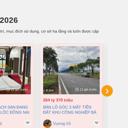
/2026
trí, mục đích sử dụng, cơ sở hạ tầng và luôn được cập
›
12 giờ trước
12 giờ trước
8 ảnh
8 ảnh
264 tỷ 370 triệu
55 tỷ
BÁN LÔ GÓC 3 MẶT TIỀN
BÁN NHÀ XƯỞNG TẠI XUÂN
 LỘC ĐỒNG NAI
ĐẤT KHU CÔNG NGHIỆP BÀ
LỘC ĐỒN
200 TỶ
RỊA VŨNG TÀU DT 105000M2
12500M2
GIÁ CHỈ 100 ĐÔ/M2
ũ
Vương Vũ
Vư