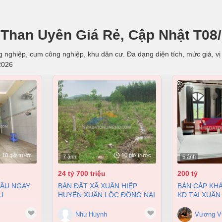
Than Uyên Giá Rẻ, Cập Nhật T08
 nghiệp, cụm công nghiệp, khu dân cư. Đa dạng diện tích, mức giá, vị 
2026
10 giờ trước
10 giờ trước
7 ảnh
5 ảnh
24 tỷ 700 triệu
200 tỷ
BÁN ĐẤT XÃ XUÂN HIỆP
BÁN CẶP KHÁCH SẠN ĐANG
U
HUYỆN XUÂN LỘC ĐỒNG NAI
KD TẠI XUÂN
 BIÊN HÒA
2 MẶT TIỀN 38000M2 GIÁ
9900M2 GIÁ 
 4 TỶ
24,7 TỶ
Nhu Huynh
Vương V