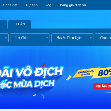
huê nhà đất
Dự án
Blog
Bảng giá dịch vụ
T
DỰ ÁN
g
Lai Châu
Huyện Than Uyên
Chọn d