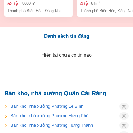
bình, thành phố biên hòa,
an bình biên hòa đồng 
2
2
52 tỷ
4 tỷ
7,000m
84m
đồng nai giá 52 tỷ
giá chỉ 4 tỷ
Thành phố Biên Hòa
,
Đồng Nai
Thành phố Biên Hòa
,
Đồng Na
Danh sách tin đăng
Hiện tại chưa có tin nào
Bán kho, nhà xưởng Quận Cái Răng
Bán kho, nhà xưởng Phường Lê Bình
(0)
Bán kho, nhà xưởng Phường Hưng Phú
(0)
Bán kho, nhà xưởng Phường Hưng Thạnh
(0)