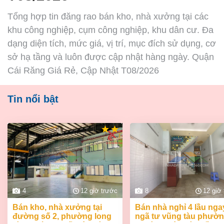
Tổng hợp tin đăng rao bán kho, nhà xưởng tại các
khu công nghiệp, cụm công nghiệp, khu dân cư. Đa
dạng diện tích, mức giá, vị trí, mục đích sử dụng, cơ
sở hạ tầng và luôn được cập nhật hàng ngày. Quận
Cái Răng Giá Rẻ, Cập Nhật T08/2026
Tin nổi bật
4
12 giờ trước
8
12 giờ
bán kho, nhà xưởng tại
bán nhà nghỉ 4 lầu ngay
đường số 2, phường long
ngã tư vũng tàu phườ