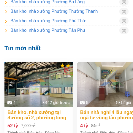
Bán kho, nhà xưởng Phường Ba Láng
(0)
Bán kho, nhà xưởng Phường Thường Thạnh
(0)
Bán kho, nhà xưởng Phường Phú Thứ
(0)
Bán kho, nhà xưởng Phường Tân Phú
(0)
Tin mới nhất
4
12 giờ trước
8
12 giờ
bán kho, nhà xưởng tại
bán nhà nghỉ 4 lầu ngay
đường số 2, phường long
ngã tư vũng tàu phườ
bình, thành phố biên hòa,
an bình biên hòa đồng 
2
2
52 tỷ
4 tỷ
7,000m
84m
đồng nai giá 52 tỷ
giá chỉ 4 tỷ
Thành phố Biên Hòa
,
Đồng Nai
Thành phố Biên Hòa
,
Đồng Na