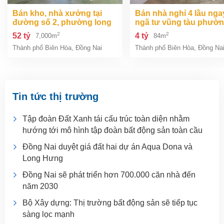
bán kho, nhà xưởng tại
bán nhà nghỉ 4 lầu ngay
đường số 2, phường long
ngã tư vũng tàu phườ
bình, thành phố biên hòa,
an bình biên hòa đồng 
2
2
52 tỷ
4 tỷ
7,000m
84m
đồng nai giá 52 tỷ
giá chỉ 4 tỷ
Thành phố Biên Hòa
,
Đồng Nai
Thành phố Biên Hòa
,
Đồng Na
Tin tức thị trường
Tập đoàn Đất Xanh tái cấu trúc toàn diện nhằm
hướng tới mô hình tập đoàn bất động sản toàn cầu
Đồng Nai duyệt giá đất hai dự án Aqua Dona và
Long Hưng
Đồng Nai sẽ phát triển hơn 700.000 căn nhà đến
năm 2030
Bộ Xây dựng: Thị trường bất động sản sẽ tiếp tục
sàng lọc mạnh