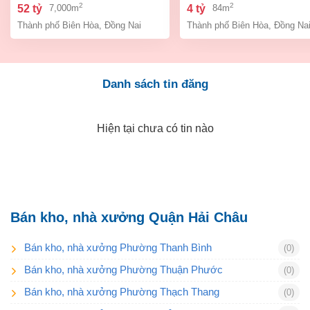
bình, thành phố biên hòa,
an bình biên hòa đồng 
2
2
52 tỷ
4 tỷ
7,000m
84m
đồng nai giá 52 tỷ
giá chỉ 4 tỷ
Thành phố Biên Hòa
,
Đồng Nai
Thành phố Biên Hòa
,
Đồng Na
Danh sách tin đăng
Hiện tại chưa có tin nào
Bán kho, nhà xưởng Quận Hải Châu
Bán kho, nhà xưởng Phường Thanh Bình
(0)
Bán kho, nhà xưởng Phường Thuận Phước
(0)
Bán kho, nhà xưởng Phường Thạch Thang
(0)