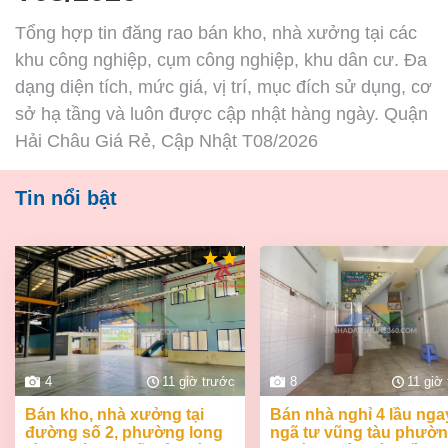
Tổng hợp tin đăng rao bán kho, nhà xưởng tại các
khu công nghiệp, cụm công nghiệp, khu dân cư. Đa
dạng diện tích, mức giá, vị trí, mục đích sử dụng, cơ
sở hạ tầng và luôn được cập nhật hàng ngày. Quận
Hải Châu Giá Rẻ, Cập Nhật T08/2026
Tin nổi bật
4
11 giờ trước
8
11 giờ
bán kho, nhà xưởng tại
bán nhà nghỉ 4 lầu ngay
đường số 2, phường long
ngã tư vũng tàu phườ