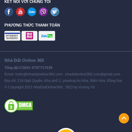
KẾT NỐI VỚI CHÚNG TÔI
PHƯƠNG THỨC THANH TOÁN
Nhà Đất Online 360
Tổng đài CSKH: 0797717039
Email: hotro@nhadatonline360.com - nhadatonline360.com@gmail.com
Địa chỉ: 234 Ngô Quyền, Khu phố 2, phường An Hòa, Biên Hòa, Đồng Nai
© Copyright 2021 NhaDatOnline360 . SEO by Vương Vũ