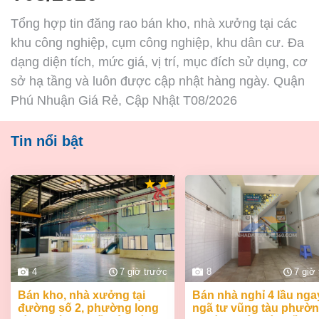
Tổng hợp tin đăng rao bán kho, nhà xưởng tại các
khu công nghiệp, cụm công nghiệp, khu dân cư. Đa
dạng diện tích, mức giá, vị trí, mục đích sử dụng, cơ
sở hạ tầng và luôn được cập nhật hàng ngày. Quận
Phú Nhuận Giá Rẻ, Cập Nhật T08/2026
Tin nổi bật
4
7 giờ trước
8
7 giờ
bán kho, nhà xưởng tại
bán nhà nghỉ 4 lầu ngay
đường số 2, phường long
ngã tư vũng tàu phườ