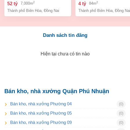
bình, thành phố biên hòa,
an bình biên hòa đồng 
2
2
52 tỷ
4 tỷ
7,000m
84m
đồng nai giá 52 tỷ
giá chỉ 4 tỷ
Thành phố Biên Hòa
,
Đồng Nai
Thành phố Biên Hòa
,
Đồng Na
Danh sách tin đăng
Hiện tại chưa có tin nào
Bán kho, nhà xưởng Quận Phú Nhuận
Bán kho, nhà xưởng Phường 04
(0)
Bán kho, nhà xưởng Phường 05
(0)
Bán kho, nhà xưởng Phường 09
(0)