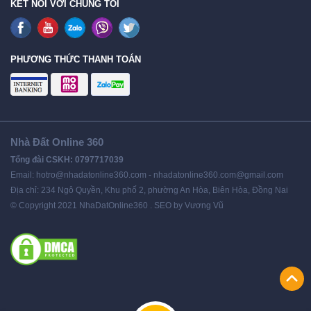
KẾT NỐI VỚI CHÚNG TÔI
PHƯƠNG THỨC THANH TOÁN
Nhà Đất Online 360
Tổng đài CSKH: 0797717039
Email: hotro@nhadatonline360.com - nhadatonline360.com@gmail.com
Địa chỉ: 234 Ngô Quyền, Khu phố 2, phường An Hòa, Biên Hòa, Đồng Nai
© Copyright 2021 NhaDatOnline360 . SEO by Vương Vũ