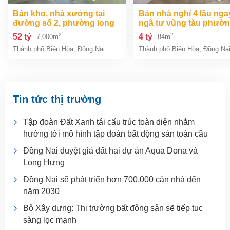
bán kho, nhà xưởng tại
bán nhà nghỉ 4 lầu ngay
đường số 2, phường long
ngã tư vũng tàu phườ
bình, thành phố biên hòa,
an bình biên hòa đồng 
2
2
52 tỷ
4 tỷ
7,000m
84m
đồng nai giá 52 tỷ
giá chỉ 4 tỷ
Thành phố Biên Hòa
,
Đồng Nai
Thành phố Biên Hòa
,
Đồng Na
Tin tức thị trường
Tập đoàn Đất Xanh tái cấu trúc toàn diện nhằm
hướng tới mô hình tập đoàn bất động sản toàn cầu
Đồng Nai duyệt giá đất hai dự án Aqua Dona và
Long Hưng
Đồng Nai sẽ phát triển hơn 700.000 căn nhà đến
năm 2030
Bộ Xây dựng: Thị trường bất động sản sẽ tiếp tục
sàng lọc mạnh