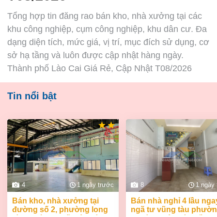
Tổng hợp tin đăng rao bán kho, nhà xưởng tại các
khu công nghiệp, cụm công nghiệp, khu dân cư. Đa
dạng diện tích, mức giá, vị trí, mục đích sử dụng, cơ
sở hạ tầng và luôn được cập nhật hàng ngày.
Thành phố Lào Cai Giá Rẻ, Cập Nhật T08/2026
Tin nổi bật
4
1 ngày trước
8
1 ngày
bán kho, nhà xưởng tại
bán nhà nghỉ 4 lầu ngay
đường số 2, phường long
ngã tư vũng tàu phườ