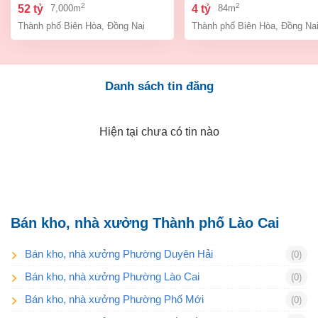
bình, thành phố biên hòa,
an bình biên hòa đồng 
2
2
52 tỷ
4 tỷ
7,000m
84m
đồng nai giá 52 tỷ
giá chỉ 4 tỷ
Thành phố Biên Hòa
,
Đồng Nai
Thành phố Biên Hòa
,
Đồng Na
Danh sách tin đăng
Hiện tại chưa có tin nào
Bán kho, nhà xưởng Thành phố Lào Cai
Bán kho, nhà xưởng Phường Duyên Hải
(0)
Bán kho, nhà xưởng Phường Lào Cai
(0)
Bán kho, nhà xưởng Phường Phố Mới
(0)