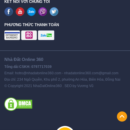
KẾT NỐI VỚI CHÚNG TÔI
PHƯƠNG THỨC THANH TOÁN
Nhà Đất Online 360
Tổng đài CSKH: 0797717039
Email: hotro@nhadatonline360.com - nhadatonline360.com@gmail.com
Địa chỉ: 234 Ngô Quyền, Khu phố 2, phường An Hòa, Biên Hòa, Đồng Nai
© Copyright 2021 NhaDatOnline360 . SEO by Vương Vũ