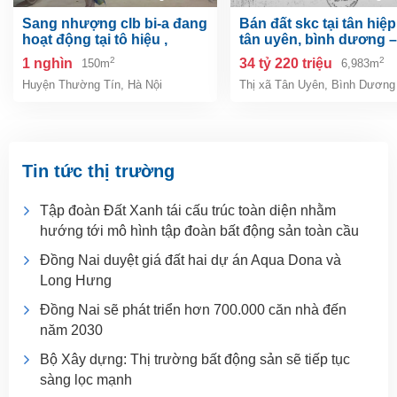
sang nhượng clb bi-a đang
bán đất skc tại tân hiệp, tp.
hoạt động tại tô hiệu ,
tân uyên, bình dương –
thường tín, hà nội
6.983m²
2
2
1 nghìn
34 tỷ 220 triệu
150m
6,983m
Huyện Thường Tín
,
Hà Nội
Thị xã Tân Uyên
,
Bình Dương
Tin tức thị trường
Tập đoàn Đất Xanh tái cấu trúc toàn diện nhằm
hướng tới mô hình tập đoàn bất động sản toàn cầu
Đồng Nai duyệt giá đất hai dự án Aqua Dona và
Long Hưng
Đồng Nai sẽ phát triển hơn 700.000 căn nhà đến
năm 2030
Bộ Xây dựng: Thị trường bất động sản sẽ tiếp tục
sàng lọc mạnh