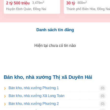
– đồng na
biên hòa dt 800m2 giá 3
2
2
2 tỷ 500 triệu
30 tỷ
3,479m
800m
Huyện Định Quán
,
Đồng Nai
Thành phố Biên Hòa
,
Đồng Na
Danh sách tin đăng
Hiện tại chưa có tin nào
Bán kho, nhà xưởng Thị xã Duyên Hải
Bán kho, nhà xưởng Phường 1
(0)
Bán kho, nhà xưởng Xã Long Toàn
(0)
Bán kho, nhà xưởng Phường 2
(0)