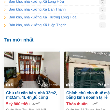
Bán kho, nhà xưởng Xã Long Hữu
(0)
Bán kho, nhà xưởng Xã Dân Thành
(0)
Bán kho, nhà xưởng Xã Trường Long Hòa
(0)
Bán kho, nhà xưởng Xã Hiệp Thạnh
(0)
Tin mới nhất
5
3 giờ trước
5
3 giờ
chủ rất cần bán. nhà 32m2,
chính chủ cho thuê mặt
mt3.5m, 4t, 4n đủ công
bằng kinh doanh tại lê
năng, phúc diễn, nam từ
thanh nghị, hai bà trưn
2
2
5 tỷ 800 triệu
Thỏa thuận
32m
16m
liêm, gần ô tô.
nội
Quận Nam Từ Liêm
,
Hà Nội
Quận Hai Bà Trưng
,
Hà Nội