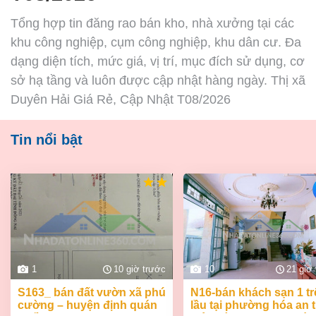
Tổng hợp tin đăng rao bán kho, nhà xưởng tại các
khu công nghiệp, cụm công nghiệp, khu dân cư. Đa
dạng diện tích, mức giá, vị trí, mục đích sử dụng, cơ
sở hạ tầng và luôn được cập nhật hàng ngày. Thị xã
Duyên Hải Giá Rẻ, Cập Nhật T08/2026
Tin nổi bật
1
10 giờ trước
10
21 giờ
s163_ bán đất vườn xã phú
n16-bán khách sạn 1 trệt 2
cường – huyện định quán
lầu tại phường hóa an 