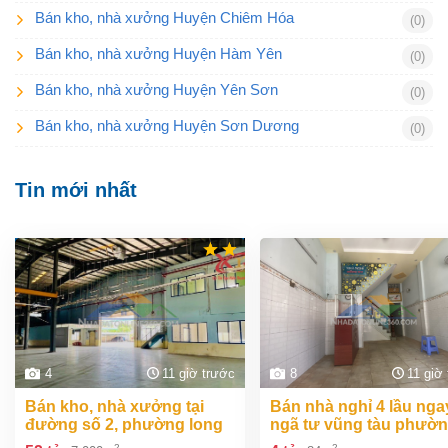
Bán kho, nhà xưởng Huyện Chiêm Hóa
(0)
Bán kho, nhà xưởng Huyện Hàm Yên
(0)
Bán kho, nhà xưởng Huyện Yên Sơn
(0)
Bán kho, nhà xưởng Huyện Sơn Dương
(0)
Tin mới nhất
4
11 giờ trước
8
11 giờ
bán kho, nhà xưởng tại
bán nhà nghỉ 4 lầu ngay
đường số 2, phường long
ngã tư vũng tàu phườ
bình, thành phố biên hòa,
an bình biên hòa đồng 
2
2