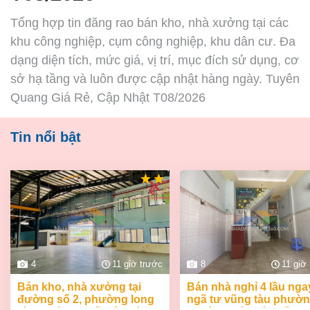
Tổng hợp tin đăng rao bán kho, nhà xưởng tại các
khu công nghiệp, cụm công nghiệp, khu dân cư. Đa
dạng diện tích, mức giá, vị trí, mục đích sử dụng, cơ
sở hạ tầng và luôn được cập nhật hàng ngày. Tuyên
Quang Giá Rẻ, Cập Nhật T08/2026
Tin nổi bật
4
11 giờ trước
8
11 giờ
bán kho, nhà xưởng tại
bán nhà nghỉ 4 lầu ngay
đường số 2, phường long
ngã tư vũng tàu phườ