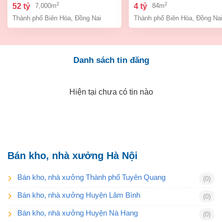
bình, thành phố biên hòa,
an bình biên hòa đồng 
2
2
52 tỷ
4 tỷ
7,000m
84m
đồng nai giá 52 tỷ
giá chỉ 4 tỷ
Thành phố Biên Hòa
,
Đồng Nai
Thành phố Biên Hòa
,
Đồng Na
Danh sách tin đăng
Hiện tại chưa có tin nào
Bán kho, nhà xưởng Hà Nội
Bán kho, nhà xưởng Thành phố Tuyên Quang
(0)
Bán kho, nhà xưởng Huyện Lâm Bình
(0)
Bán kho, nhà xưởng Huyện Nà Hang
(0)