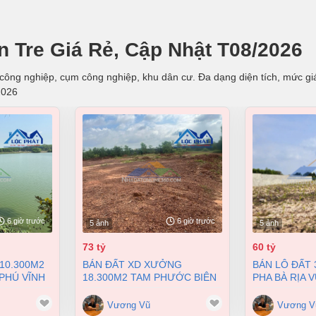
ến Tre Giá Rẻ, Cập Nhật T08/2026
u công nghiệp, cụm công nghiệp, khu dân cư. Đa dạng diện tích, mức giá,
2026
6 giờ trước
6 giờ trước
5 ảnh
5 ảnh
73 tỷ
60 tỷ
BÁN ĐẤT XD XƯỞNG
BÁN LÔ ĐẤT 3,2HA TẠI CHÂU
PHÚ VĨNH
18.300M2 TAM PHƯỚC BIÊN
PHA BÀ RỊA 
HÒA ĐỒNG NAI GIÁ 73 TỶ
60 TỶ
Vương Vũ
Vương V