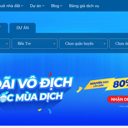
huê nhà đất
Dự án
Blog
Bảng giá dịch vụ
T
DỰ ÁN
n kề
Bến Tre
Chọn quận huyện
Chọn d