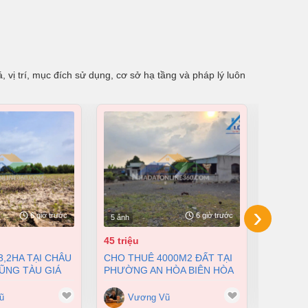
 vị trí, mục đích sử dụng, cơ sở hạ tầng và pháp lý luôn
›
6 giờ trước
6 giờ trước
5 ảnh
4 ảnh
45 triệu
32 tỷ
CHO THUÊ 4000M2 ĐẤT TẠI
BÁN XƯỞNG THỐNG NHẤT
VŨNG TÀU GIÁ
PHƯỜNG AN HÒA BIÊN HÒA
DẦU GIÂ
CHỈ 45 TRIỆU/ THÁNG
M2 CHỈ 
ũ
Vương Vũ
Vư