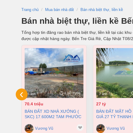
Trang chủ
Mua bán nhà đất
Bán nhà biệt thự, liền kề
Bán nhà biệt thự, liền kề B
Tổng hợp tin đăng rao bán nhà biệt thự, liền kề tại các kh
được cập nhật hàng ngày. Bến Tre Giá Rẻ, Cập Nhật T08/
‹
6 giờ trước
5 ảnh
7 ảnh
70.4 triệu
27 tỷ
BÁN ĐẤT XD NHÀ XƯỞNG (
BÁN ĐẤT MẶT HỒ 10.300M2
SKC) 17.600M2 TAM PHƯỚC
GIÁ 27 TỶ THẠNH 
BIÊN HÒA ĐỒNG NAI GIÁ 70,4
CỬU ĐỒNG NAI.
TỶ
Vương Vũ
Vương Vũ