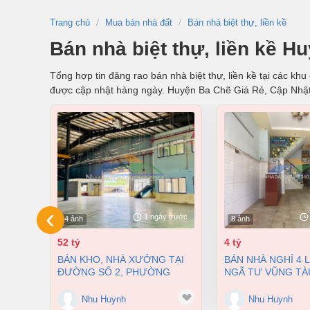
Trang chủ
Mua bán nhà đất
Bán nhà biệt thự, liền kề
Bán nhà biệt thự, liền kề 
Tổng hợp tin đăng rao bán nhà biệt thự, liền kề tại các kh
được cập nhật hàng ngày. Huyện Ba Chẽ Giá Rẻ, Cập Nhậ
‹
1 ngày trước
4 ảnh
8 ảnh
52 tỷ
4 tỷ
BÁN KHO, NHÀ XƯỞNG TẠI
BÁN NHÀ NGHỈ 4 LẦU NGAY
ĐƯỜNG SỐ 2, PHƯỜNG
NGÃ TƯ VŨNG TÀ
LONG BÌNH, THÀNH PHỐ
PHƯỜNG AN BÌNH
BIÊN HÒA, ĐỒNG NAI GIÁ 52
ĐỒNG NAI GIÁ CHỈ
Nhu Huynh
Nhu Huynh
TỶ