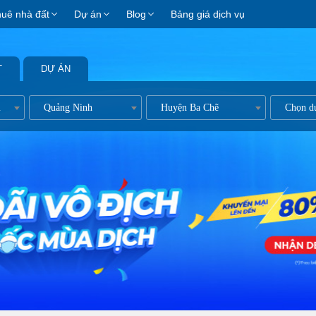
huê nhà đất
Dự án
Blog
Bảng giá dịch vụ
T
DỰ ÁN
n kề
Quảng Ninh
Huyện Ba Chẽ
Chọn d