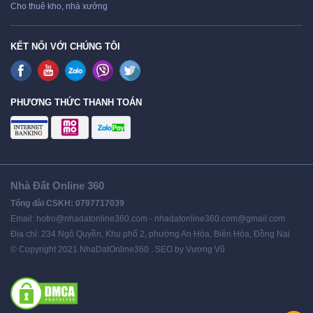
Cho thuê kho, nhà xưởng
KẾT NỐI VỚI CHÚNG TÔI
PHƯƠNG THỨC THANH TOÁN
Nhà Đất Online 360
Tổng đài CSKH: 0797717039
Email: hotro@nhadatonline360.com - nhadatonline360.com@gmail.com
Địa chỉ: 234 Ngô Quyền, Khu phố 2, phường An Hòa, Biên Hòa, Đồng Nai
© Copyright 2021 NhaDatOnline360 . SEO by Vương Vũ