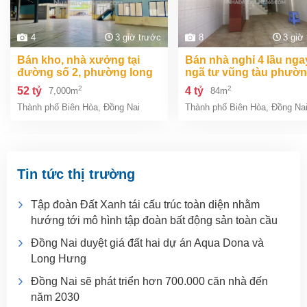
4
3 giờ trước
8
3 giờ
bán kho, nhà xưởng tại
bán nhà nghỉ 4 lầu ngay
đường số 2, phường long
ngã tư vũng tàu phườ
bình, thành phố biên hòa,
an bình biên hòa đồng 
2
2
52 tỷ
4 tỷ
7,000m
84m
đồng nai giá 52 tỷ
giá chỉ 4 tỷ
Thành phố Biên Hòa
,
Đồng Nai
Thành phố Biên Hòa
,
Đồng Na
Tin tức thị trường
Tập đoàn Đất Xanh tái cấu trúc toàn diện nhằm
hướng tới mô hình tập đoàn bất động sản toàn cầu
Đồng Nai duyệt giá đất hai dự án Aqua Dona và
Long Hưng
Đồng Nai sẽ phát triển hơn 700.000 căn nhà đến
năm 2030