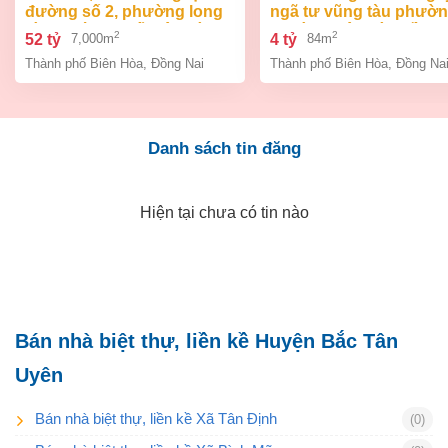
đường số 2, phường long
ngã tư vũng tàu phườ
bình, thành phố biên hòa,
an bình biên hòa đồng 
2
2
52 tỷ
4 tỷ
7,000m
84m
đồng nai giá 52 tỷ
giá chỉ 4 tỷ
Thành phố Biên Hòa
,
Đồng Nai
Thành phố Biên Hòa
,
Đồng Na
Danh sách tin đăng
Hiện tại chưa có tin nào
Bán nhà biệt thự, liền kề Huyện Bắc Tân
Uyên
Bán nhà biệt thự, liền kề Xã Tân Định
(0)