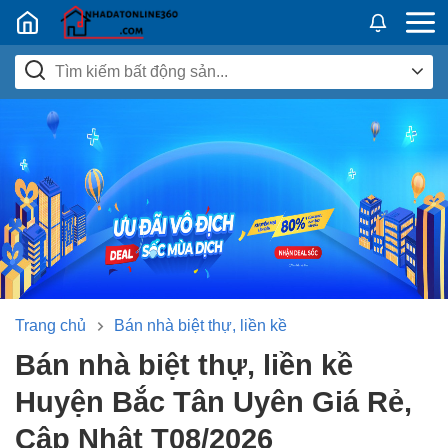
Nhadatban24h.vn
Trang chủ
Bán nhà biệt thự, liền kề
Bán nhà biệt thự, liền kề
Huyện Bắc Tân Uyên Giá Rẻ,
Cập Nhật T08/2026