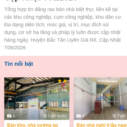
Tổng hợp tin đăng rao bán nhà biệt thự, liền kề tại
các khu công nghiệp, cụm công nghiệp, khu dân cư.
Đa dạng diện tích, mức giá, vị trí, mục đích sử
dụng, cơ sở hạ tầng và pháp lý luôn được cập nhật
hàng ngày. Huyện Bắc Tân Uyên Giá Rẻ, Cập Nhật
T08/2026
Tin nổi bật
4
3 giờ trước
8
3 giờ
bán kho, nhà xưởng tại
bán nhà nghỉ 4 lầu ngay