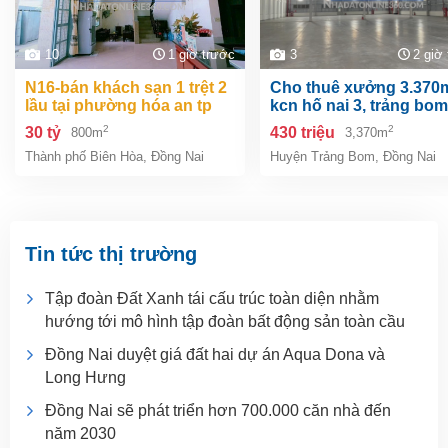
10
1 giờ trước
3
2 giờ
n16-bán khách sạn 1 trệt 2
cho thuê xưởng 3.370m2 .
lầu tại phường hóa an tp
kcn hố nai 3, trảng bom
biên hòa dt 800m2 giá 30 tỷ
đồng nai
2
2
30 tỷ
430 triệu
800m
3,370m
Thành phố Biên Hòa
,
Đồng Nai
Huyện Trảng Bom
,
Đồng Nai
Tin tức thị trường
Tập đoàn Đất Xanh tái cấu trúc toàn diện nhằm
hướng tới mô hình tập đoàn bất động sản toàn cầu
Đồng Nai duyệt giá đất hai dự án Aqua Dona và
Long Hưng
Đồng Nai sẽ phát triển hơn 700.000 căn nhà đến
năm 2030