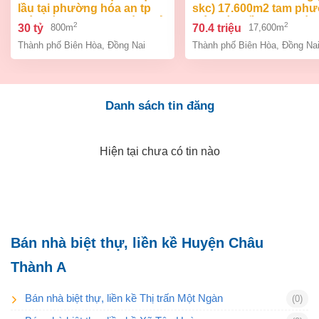
lầu tại phường hóa an tp
skc) 17.600m2 tam ph
biên hòa dt 800m2 giá 30 tỷ
biên hòa đồng nai giá 7
2
2
30 tỷ
70.4 triệu
800m
17,600m
tỷ
Thành phố Biên Hòa
,
Đồng Nai
Thành phố Biên Hòa
,
Đồng Na
Danh sách tin đăng
Hiện tại chưa có tin nào
Bán nhà biệt thự, liền kề Huyện Châu
Thành A
Bán nhà biệt thự, liền kề Thị trấn Một Ngàn
(0)