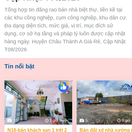
Tổng hợp tin đăng rao bán nhà biệt thự, liền kề tại
các khu công nghiệp, cụm công nghiệp, khu dân cư.
Đa dạng diện tích, mức giá, vị trí, mục đích sử
dụng, cơ sở hạ tầng và pháp lý luôn được cập nhật
hàng ngày. Huyện Châu Thành A Giá Rẻ, Cập Nhật
T08/2026
Tin nổi bật
10
1 giờ trước
5
9 giờ
n16-bán khách sạn 1 trệt 2
bán đất xd nhà xưởng (