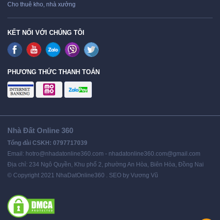
Cho thuê kho, nhà xưởng
KẾT NỐI VỚI CHÚNG TÔI
PHƯƠNG THỨC THANH TOÁN
Nhà Đất Online 360
Tổng đài CSKH: 0797717039
Email: hotro@nhadatonline360.com - nhadatonline360.com@gmail.com
Địa chỉ: 234 Ngô Quyền, Khu phố 2, phường An Hòa, Biên Hòa, Đồng Nai
© Copyright 2021 NhaDatOnline360 . SEO by Vương Vũ