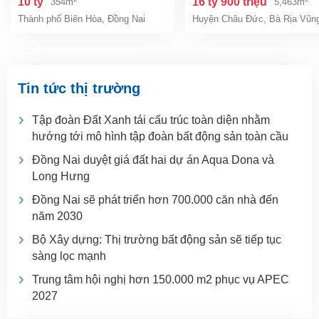
10 tỷ
16 tỷ 900 triệu
354m
5,463m
tỷ 9
Thành phố Biên Hòa
,
Đồng Nai
Huyện Châu Đức
,
Bà Rịa Vũn
Tin tức thị trường
Tập đoàn Đất Xanh tái cấu trúc toàn diện nhằm
hướng tới mô hình tập đoàn bất động sản toàn cầu
Đồng Nai duyệt giá đất hai dự án Aqua Dona và
Long Hưng
Đồng Nai sẽ phát triển hơn 700.000 căn nhà đến
năm 2030
Bộ Xây dựng: Thị trường bất động sản sẽ tiếp tục
sàng lọc mạnh
Trung tâm hội nghị hơn 150.000 m2 phục vụ APEC
2027