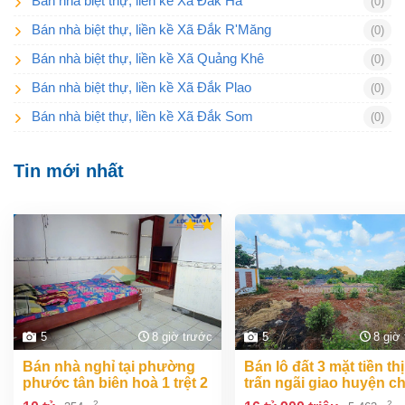
Bán nhà biệt thự, liền kề Xã Đắk Ha
(0)
Bán nhà biệt thự, liền kề Xã Đắk R'Măng
(0)
Bán nhà biệt thự, liền kề Xã Quảng Khê
(0)
Bán nhà biệt thự, liền kề Xã Đắk Plao
(0)
Bán nhà biệt thự, liền kề Xã Đắk Som
(0)
Tin mới nhất
5
8 giờ trước
5
8 giờ
bán nhà nghỉ tại phường
bán lô đất 3 mặt tiền thị
phước tân biên hoà 1 trệt 2
trấn ngãi giao huyện c
lầu 354m2 giá chỉ 10 tỷ
đức bà rịa vũng tàu giá
2
2