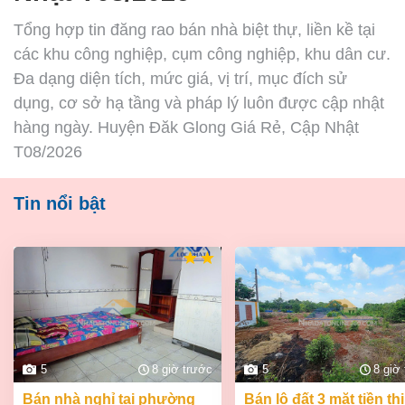
Tổng hợp tin đăng rao bán nhà biệt thự, liền kề tại
các khu công nghiệp, cụm công nghiệp, khu dân cư.
Đa dạng diện tích, mức giá, vị trí, mục đích sử
dụng, cơ sở hạ tầng và pháp lý luôn được cập nhật
hàng ngày. Huyện Đăk Glong Giá Rẻ, Cập Nhật
T08/2026
Tin nổi bật
5
8 giờ trước
5
8 giờ
bán nhà nghỉ tại phường
bán lô đất 3 mặt tiền thị