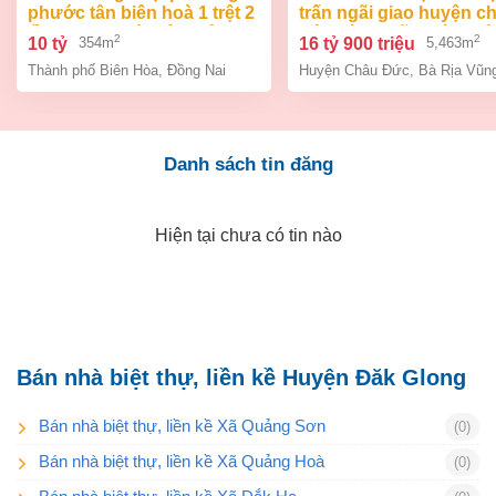
phước tân biên hoà 1 trệt 2
trấn ngãi giao huyện c
lầu 354m2 giá chỉ 10 tỷ
đức bà rịa vũng tàu giá
2
2
10 tỷ
16 tỷ 900 triệu
354m
5,463m
tỷ 9
Thành phố Biên Hòa
,
Đồng Nai
Huyện Châu Đức
,
Bà Rịa Vũn
Danh sách tin đăng
Hiện tại chưa có tin nào
Bán nhà biệt thự, liền kề Huyện Đăk Glong
Bán nhà biệt thự, liền kề Xã Quảng Sơn
(0)
Bán nhà biệt thự, liền kề Xã Quảng Hoà
(0)