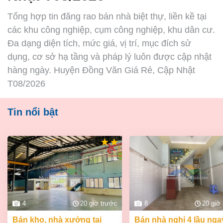
Tổng hợp tin đăng rao bán nhà biệt thự, liền kề tại
các khu công nghiệp, cụm công nghiệp, khu dân cư.
Đa dạng diện tích, mức giá, vị trí, mục đích sử
dụng, cơ sở hạ tầng và pháp lý luôn được cập nhật
hàng ngày. Huyện Đồng Văn Giá Rẻ, Cập Nhật
T08/2026
Tin nổi bật
4
20 giờ trước
8
20 giờ
bán kho, nhà xưởng tại
bán nhà nghỉ 4 lầu ngay