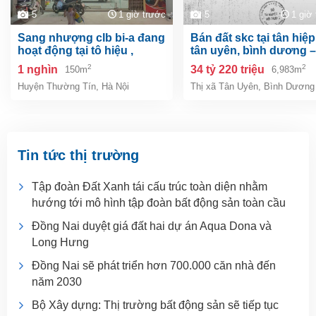
5
1 giờ trước
5
1 giờ
sang nhượng clb bi-a đang
bán đất skc tại tân hiệp, tp.
hoạt động tại tô hiệu ,
tân uyên, bình dương –
thường tín, hà nội
6.983m²
2
2
1 nghìn
34 tỷ 220 triệu
150m
6,983m
Huyện Thường Tín
,
Hà Nội
Thị xã Tân Uyên
,
Bình Dương
Tin tức thị trường
Tập đoàn Đất Xanh tái cấu trúc toàn diện nhằm
hướng tới mô hình tập đoàn bất động sản toàn cầu
Đồng Nai duyệt giá đất hai dự án Aqua Dona và
Long Hưng
Đồng Nai sẽ phát triển hơn 700.000 căn nhà đến
năm 2030
Bộ Xây dựng: Thị trường bất động sản sẽ tiếp tục