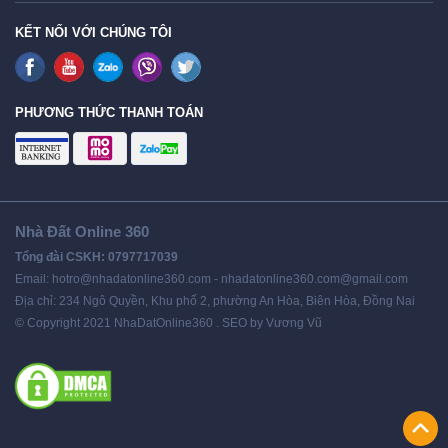
KẾT NỐI VỚI CHÚNG TÔI
PHƯƠNG THỨC THANH TOÁN
Nhà Đất Online 360
Tổng đài CSKH: 0797717039
Email: hotro@nhadatonline360.com - nhadatonline360.com@gmail.com
Địa chỉ: 234 Ngô Quyền, Khu phố 2, phường An Hòa, Biên Hòa, Đồng Nai
© Copyright 2021 NhaDatOnline360 . SEO by Vương Vũ