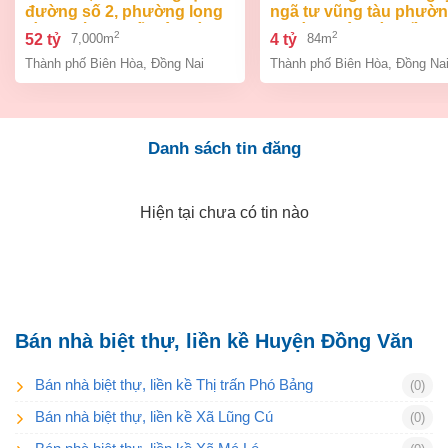
đường số 2, phường long
ngã tư vũng tàu phườ
bình, thành phố biên hòa,
an bình biên hòa đồng 
2
2
52 tỷ
4 tỷ
7,000m
84m
đồng nai giá 52 tỷ
giá chỉ 4 tỷ
Thành phố Biên Hòa
,
Đồng Nai
Thành phố Biên Hòa
,
Đồng Na
Danh sách tin đăng
Hiện tại chưa có tin nào
Bán nhà biệt thự, liền kề Huyện Đồng Văn
Bán nhà biệt thự, liền kề Thị trấn Phó Bảng
(0)
Bán nhà biệt thự, liền kề Xã Lũng Cú
(0)