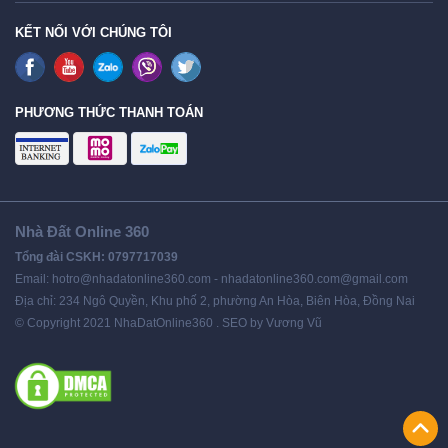
KẾT NỐI VỚI CHÚNG TÔI
PHƯƠNG THỨC THANH TOÁN
Nhà Đất Online 360
Tổng đài CSKH: 0797717039
Email: hotro@nhadatonline360.com - nhadatonline360.com@gmail.com
Địa chỉ: 234 Ngô Quyền, Khu phố 2, phường An Hòa, Biên Hòa, Đồng Nai
© Copyright 2021 NhaDatOnline360 . SEO by Vương Vũ