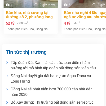
4
12 giờ trước
8
12 giờ
bán kho, nhà xưởng tại
bán nhà nghỉ 4 lầu ngay
đường số 2, phường long
ngã tư vũng tàu phườ
bình, thành phố biên hòa,
an bình biên hòa đồng 
2
2
52 tỷ
4 tỷ
7,000m
84m
đồng nai giá 52 tỷ
giá chỉ 4 tỷ
Thành phố Biên Hòa
,
Đồng Nai
Thành phố Biên Hòa
,
Đồng Na
Tin tức thị trường
Tập đoàn Đất Xanh tái cấu trúc toàn diện nhằm
hướng tới mô hình tập đoàn bất động sản toàn cầu
Đồng Nai duyệt giá đất hai dự án Aqua Dona và
Long Hưng
Đồng Nai sẽ phát triển hơn 700.000 căn nhà đến
năm 2030
Bộ Xây dựng: Thị trường bất động sản sẽ tiếp tục