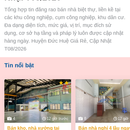
Tổng hợp tin đăng rao bán nhà biệt thự, liền kề tại
các khu công nghiệp, cụm công nghiệp, khu dân cư.
Đa dạng diện tích, mức giá, vị trí, mục đích sử
dụng, cơ sở hạ tầng và pháp lý luôn được cập nhật
hàng ngày. Huyện Đức Huệ Giá Rẻ, Cập Nhật
T08/2026
Tin nổi bật
4
12 giờ trước
8
12 giờ
bán kho, nhà xưởng tại
bán nhà nghỉ 4 lầu ngay