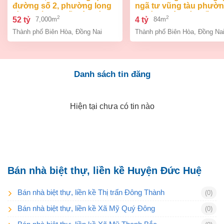
đường số 2, phường long
ngã tư vũng tàu phườ
bình, thành phố biên hòa,
an bình biên hòa đồng 
2
2
52 tỷ
4 tỷ
7,000m
84m
đồng nai giá 52 tỷ
giá chỉ 4 tỷ
Thành phố Biên Hòa
,
Đồng Nai
Thành phố Biên Hòa
,
Đồng Na
Danh sách tin đăng
Hiện tại chưa có tin nào
Bán nhà biệt thự, liền kề Huyện Đức Huệ
Bán nhà biệt thự, liền kề Thị trấn Đông Thành
(0)
Bán nhà biệt thự, liền kề Xã Mỹ Quý Đông
(0)