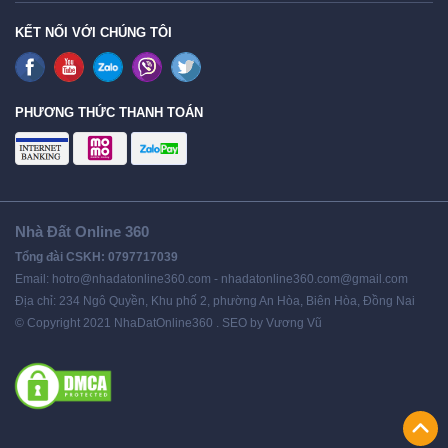
KẾT NỐI VỚI CHÚNG TÔI
PHƯƠNG THỨC THANH TOÁN
Nhà Đất Online 360
Tổng đài CSKH: 0797717039
Email: hotro@nhadatonline360.com - nhadatonline360.com@gmail.com
Địa chỉ: 234 Ngô Quyền, Khu phố 2, phường An Hòa, Biên Hòa, Đồng Nai
© Copyright 2021 NhaDatOnline360 . SEO by Vương Vũ