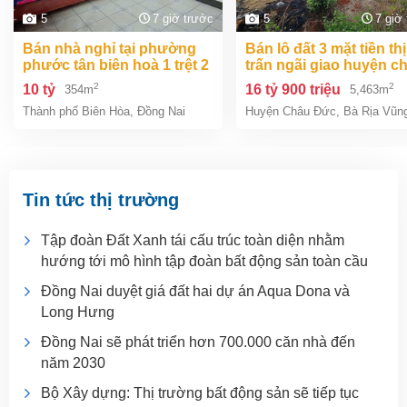
5
7 giờ trước
5
7 giờ
bán nhà nghỉ tại phường
bán lô đất 3 mặt tiền thị
phước tân biên hoà 1 trệt 2
trấn ngãi giao huyện c
lầu 354m2 giá chỉ 10 tỷ
đức bà rịa vũng tàu giá
2
2
10 tỷ
16 tỷ 900 triệu
354m
5,463m
tỷ 9
Thành phố Biên Hòa
,
Đồng Nai
Huyện Châu Đức
,
Bà Rịa Vũn
Tin tức thị trường
Tập đoàn Đất Xanh tái cấu trúc toàn diện nhằm
hướng tới mô hình tập đoàn bất động sản toàn cầu
Đồng Nai duyệt giá đất hai dự án Aqua Dona và
Long Hưng
Đồng Nai sẽ phát triển hơn 700.000 căn nhà đến
năm 2030
Bộ Xây dựng: Thị trường bất động sản sẽ tiếp tục