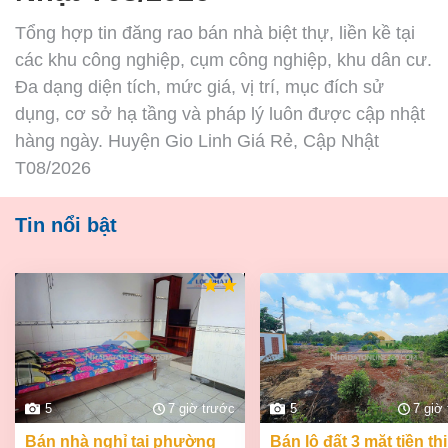
Tổng hợp tin đăng rao bán nhà biệt thự, liền kề tại
các khu công nghiệp, cụm công nghiệp, khu dân cư.
Đa dạng diện tích, mức giá, vị trí, mục đích sử
dụng, cơ sở hạ tầng và pháp lý luôn được cập nhật
hàng ngày. Huyện Gio Linh Giá Rẻ, Cập Nhật
T08/2026
Tin nổi bật
5
7 giờ trước
5
7 giờ
bán nhà nghỉ tại phường
bán lô đất 3 mặt tiền thị