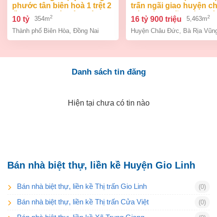
phước tân biên hoà 1 trệt 2
trấn ngãi giao huyện c
lầu 354m2 giá chỉ 10 tỷ
đức bà rịa vũng tàu giá
2
2
10 tỷ
16 tỷ 900 triệu
354m
5,463m
tỷ 9
Thành phố Biên Hòa
,
Đồng Nai
Huyện Châu Đức
,
Bà Rịa Vũn
Danh sách tin đăng
Hiện tại chưa có tin nào
Bán nhà biệt thự, liền kề Huyện Gio Linh
Bán nhà biệt thự, liền kề Thị trấn Gio Linh
(0)
Bán nhà biệt thự, liền kề Thị trấn Cửa Việt
(0)