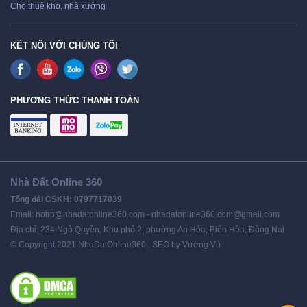
Cho thuê kho, nhà xưởng
KẾT NỐI VỚI CHÚNG TÔI
PHƯƠNG THỨC THANH TOÁN
Nhà Đất Online 360
Tổng đài CSKH: 0797717039
Email: hotro@nhadatonline360.com - nhadatonline360.com@gmail.com
Địa chỉ: 234 Ngô Quyền, Khu phố 2, phường An Hòa, Biên Hòa, Đồng Nai
© Copyright 2021 NhaDatOnline360 . SEO by Vương Vũ