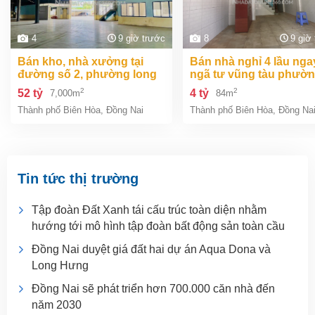
4
9 giờ trước
8
9 giờ
bán kho, nhà xưởng tại
bán nhà nghỉ 4 lầu ngay
đường số 2, phường long
ngã tư vũng tàu phườ
bình, thành phố biên hòa,
an bình biên hòa đồng 
2
2
52 tỷ
4 tỷ
7,000m
84m
đồng nai giá 52 tỷ
giá chỉ 4 tỷ
Thành phố Biên Hòa
,
Đồng Nai
Thành phố Biên Hòa
,
Đồng Na
Tin tức thị trường
Tập đoàn Đất Xanh tái cấu trúc toàn diện nhằm
hướng tới mô hình tập đoàn bất động sản toàn cầu
Đồng Nai duyệt giá đất hai dự án Aqua Dona và
Long Hưng
Đồng Nai sẽ phát triển hơn 700.000 căn nhà đến
năm 2030