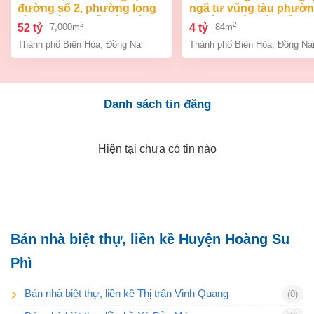
đường số 2, phường long
ngã tư vũng tàu phườ
bình, thành phố biên hòa,
an bình biên hòa đồng 
2
2
52 tỷ
4 tỷ
7,000m
84m
đồng nai giá 52 tỷ
giá chỉ 4 tỷ
Thành phố Biên Hòa
,
Đồng Nai
Thành phố Biên Hòa
,
Đồng Na
Danh sách tin đăng
Hiện tại chưa có tin nào
Bán nhà biệt thự, liền kề Huyện Hoàng Su
Phì
Bán nhà biệt thự, liền kề Thị trấn Vinh Quang
(0)