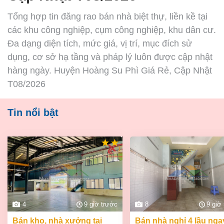
Tổng hợp tin đăng rao bán nhà biệt thự, liền kề tại
các khu công nghiệp, cụm công nghiệp, khu dân cư.
Đa dạng diện tích, mức giá, vị trí, mục đích sử
dụng, cơ sở hạ tầng và pháp lý luôn được cập nhật
hàng ngày. Huyện Hoàng Su Phì Giá Rẻ, Cập Nhật
T08/2026
Tin nổi bật
4
9 giờ trước
8
9 giờ
bán kho, nhà xưởng tại
bán nhà nghỉ 4 lầu ngay