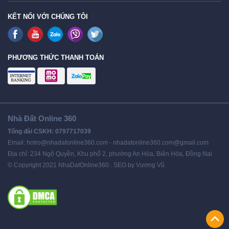
KẾT NỐI VỚI CHÚNG TÔI
PHƯƠNG THỨC THANH TOÁN
Nhà Đất Online 360
Tổng đài CSKH: 0797717039
Email: hotro@nhadatonline360.com - nhadatonline360.com@gmail.com
Địa chỉ: 234 Ngô Quyền, Khu phố 2, phường An Hòa, Biên Hòa, Đồng Nai
© Copyright 2021 NhaDatOnline360 . SEO by Vương Vũ