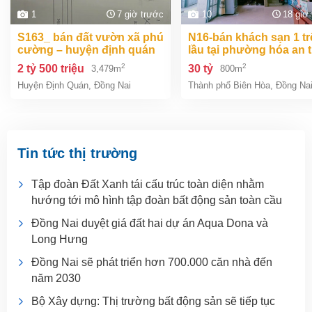
1
7 giờ trước
10
18 giờ
s163_ bán đất vườn xã phú
n16-bán khách sạn 1 trệt 2
cường – huyện định quán
lầu tại phường hóa an 
– đồng na
biên hòa dt 800m2 giá 3
2
2
2 tỷ 500 triệu
30 tỷ
3,479m
800m
Huyện Định Quán
,
Đồng Nai
Thành phố Biên Hòa
,
Đồng Na
Tin tức thị trường
Tập đoàn Đất Xanh tái cấu trúc toàn diện nhằm
hướng tới mô hình tập đoàn bất động sản toàn cầu
Đồng Nai duyệt giá đất hai dự án Aqua Dona và
Long Hưng
Đồng Nai sẽ phát triển hơn 700.000 căn nhà đến
năm 2030
Bộ Xây dựng: Thị trường bất động sản sẽ tiếp tục