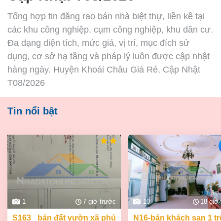
Tổng hợp tin đăng rao bán nhà biệt thự, liền kề tại
các khu công nghiệp, cụm công nghiệp, khu dân cư.
Đa dạng diện tích, mức giá, vị trí, mục đích sử
dụng, cơ sở hạ tầng và pháp lý luôn được cập nhật
hàng ngày. Huyện Khoái Châu Giá Rẻ, Cập Nhật
T08/2026
Tin nổi bật
1
7 giờ trước
10
18 giờ
s163_ bán đất vườn xã phú
n16-bán khách sạn 1 trệt 2