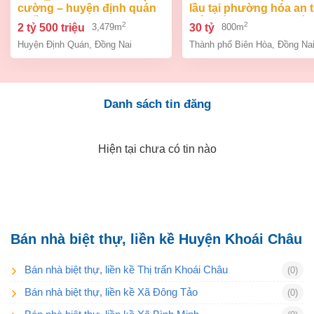
cường – huyện định quán
lầu tại phường hóa an 
– đồng na
biên hòa dt 800m2 giá 3
2
2
2 tỷ 500 triệu
30 tỷ
3,479m
800m
Huyện Định Quán
,
Đồng Nai
Thành phố Biên Hòa
,
Đồng Na
Danh sách tin đăng
Hiện tại chưa có tin nào
Bán nhà biệt thự, liền kề Huyện Khoái Châu
Bán nhà biệt thự, liền kề Thị trấn Khoái Châu
(0)
Bán nhà biệt thự, liền kề Xã Đông Tảo
(0)