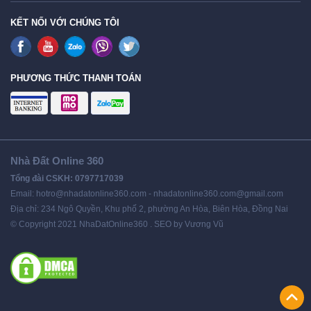
KẾT NỐI VỚI CHÚNG TÔI
PHƯƠNG THỨC THANH TOÁN
Nhà Đất Online 360
Tổng đài CSKH: 0797717039
Email: hotro@nhadatonline360.com - nhadatonline360.com@gmail.com
Địa chỉ: 234 Ngô Quyền, Khu phố 2, phường An Hòa, Biên Hòa, Đồng Nai
© Copyright 2021 NhaDatOnline360 . SEO by Vương Vũ