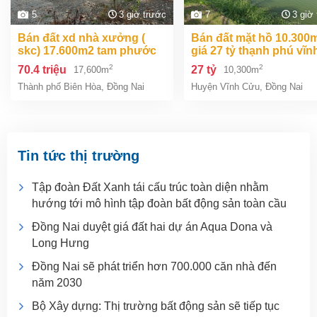
5
3 giờ trước
7
3 giờ
bán đất xd nhà xưởng (
bán đất mặt hồ 10.300m2
skc) 17.600m2 tam phước
giá 27 tỷ thạnh phú vĩn
biên hòa đồng nai giá 70,4
cửu đồng nai.
2
2
70.4 triệu
27 tỷ
17,600m
10,300m
tỷ
Thành phố Biên Hòa
,
Đồng Nai
Huyện Vĩnh Cửu
,
Đồng Nai
Tin tức thị trường
Tập đoàn Đất Xanh tái cấu trúc toàn diện nhằm
hướng tới mô hình tập đoàn bất động sản toàn cầu
Đồng Nai duyệt giá đất hai dự án Aqua Dona và
Long Hưng
Đồng Nai sẽ phát triển hơn 700.000 căn nhà đến
năm 2030
Bộ Xây dựng: Thị trường bất động sản sẽ tiếp tục