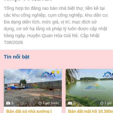
Tổng hợp tin đăng rao bán nhà biệt thự, liền kề tại
các khu công nghiệp, cụm công nghiệp, khu dân cư.
Đa dạng diện tích, mức giá, vị trí, mục đích sử
dụng, cơ sở hạ tầng và pháp lý luôn được cập nhật
hàng ngày. Huyện Quan Hóa Giá Rẻ, Cập Nhật
T08/2026
Tin nổi bật
5
3 giờ trước
7
3 giờ
bán đất xd nhà xưởng (
bán đất mặt hồ 10.300m2