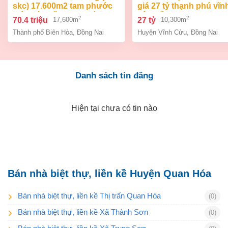
skc) 17.600m2 tam phước
giá 27 tỷ thạnh phú vĩn
biên hòa đồng nai giá 70,4
cửu đồng nai.
2
2
70.4 triệu
27 tỷ
17,600m
10,300m
tỷ
Thành phố Biên Hòa
,
Đồng Nai
Huyện Vĩnh Cửu
,
Đồng Nai
Danh sách tin đăng
Hiện tại chưa có tin nào
Bán nhà biệt thự, liền kề Huyện Quan Hóa
Bán nhà biệt thự, liền kề Thị trấn Quan Hóa
(0)
Bán nhà biệt thự, liền kề Xã Thành Sơn
(0)