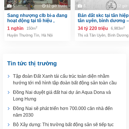
5
12 giờ trước
5
12 giờ
sang nhượng clb bi-a đang
bán đất skc tại tân hiệp, tp.
hoạt động tại tô hiệu ,
tân uyên, bình dương –
thường tín, hà nội
6.983m²
2
2
1 nghìn
34 tỷ 220 triệu
150m
6,983m
Huyện Thường Tín
,
Hà Nội
Thị xã Tân Uyên
,
Bình Dương
Tin tức thị trường
Tập đoàn Đất Xanh tái cấu trúc toàn diện nhằm
hướng tới mô hình tập đoàn bất động sản toàn cầu
Đồng Nai duyệt giá đất hai dự án Aqua Dona và
Long Hưng
Đồng Nai sẽ phát triển hơn 700.000 căn nhà đến
năm 2030
Bộ Xây dựng: Thị trường bất động sản sẽ tiếp tục