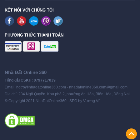
KẾT NỐI VỚI CHÚNG TÔI
PHƯƠNG THỨC THANH TOÁN
Nhà Đất Online 360
Tổng đài CSKH: 0797717039
Email: hotro@nhadatonline360.com - nhadatonline360.com@gmail.com
Địa chỉ: 234 Ngô Quyền, Khu phố 2, phường An Hòa, Biên Hòa, Đồng Nai
© Copyright 2021 NhaDatOnline360 . SEO by Vương Vũ