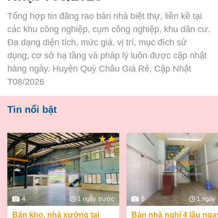
Tổng hợp tin đăng rao bán nhà biệt thự, liền kề tại
các khu công nghiệp, cụm công nghiệp, khu dân cư.
Đa dạng diện tích, mức giá, vị trí, mục đích sử
dụng, cơ sở hạ tầng và pháp lý luôn được cập nhật
hàng ngày. Huyện Quỳ Châu Giá Rẻ, Cập Nhật
T08/2026
Tin nổi bật
4
1 ngày trước
8
1 ngày
bán kho, nhà xưởng tại
bán nhà nghỉ 4 lầu ngay