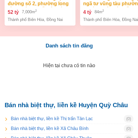
đường số 2, phường long
ngã tư vũng tàu phườ
bình, thành phố biên hòa,
an bình biên hòa đồng 
2
2
52 tỷ
4 tỷ
7,000m
84m
đồng nai giá 52 tỷ
giá chỉ 4 tỷ
Thành phố Biên Hòa
,
Đồng Nai
Thành phố Biên Hòa
,
Đồng Na
Danh sách tin đăng
Hiện tại chưa có tin nào
Bán nhà biệt thự, liền kề Huyện Quỳ Châu
Bán nhà biệt thự, liền kề Thị trấn Tân Lạc
(0)
Bán nhà biệt thự, liền kề Xã Châu Bính
(0)