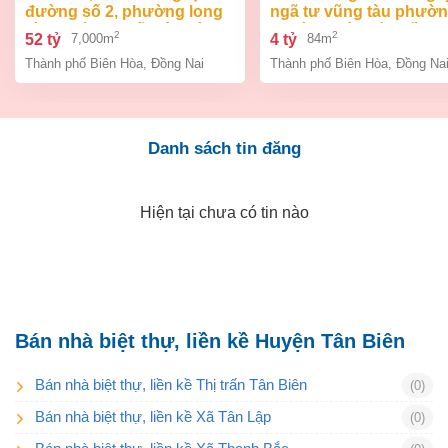
đường số 2, phường long
ngã tư vũng tàu phườ
bình, thành phố biên hòa,
an bình biên hòa đồng 
2
2
52 tỷ
4 tỷ
7,000m
84m
đồng nai giá 52 tỷ
giá chỉ 4 tỷ
Thành phố Biên Hòa
,
Đồng Nai
Thành phố Biên Hòa
,
Đồng Na
Danh sách tin đăng
Hiện tại chưa có tin nào
Bán nhà biệt thự, liền kề Huyện Tân Biên
Bán nhà biệt thự, liền kề Thị trấn Tân Biên
(0)
Bán nhà biệt thự, liền kề Xã Tân Lập
(0)