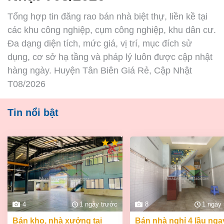
Tổng hợp tin đăng rao bán nhà biệt thự, liền kề tại
các khu công nghiệp, cụm công nghiệp, khu dân cư.
Đa dạng diện tích, mức giá, vị trí, mục đích sử
dụng, cơ sở hạ tầng và pháp lý luôn được cập nhật
hàng ngày. Huyện Tân Biên Giá Rẻ, Cập Nhật
T08/2026
Tin nổi bật
4
1 ngày trước
8
1 ngày
bán kho, nhà xưởng tại
bán nhà nghỉ 4 lầu ngay