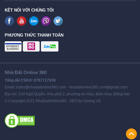
KẾT NỐI VỚI CHÚNG TÔI
PHƯƠNG THỨC THANH TOÁN
Nhà Đất Online 360
Tổng đài CSKH: 0797717039
Email: hotro@nhadatonline360.com - nhadatonline360.com@gmail.com
Địa chỉ: 234 Ngô Quyền, Khu phố 2, phường An Hòa, Biên Hòa, Đồng Nai
© Copyright 2021 NhaDatOnline360 . SEO by Vương Vũ