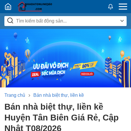
Nhadatban24h.vn
Trang chủ
Bán nhà biệt thự, liền kề
Bán nhà biệt thự, liền kề
Huyện Tân Biên Giá Rẻ, Cập
Nhật T08/2026