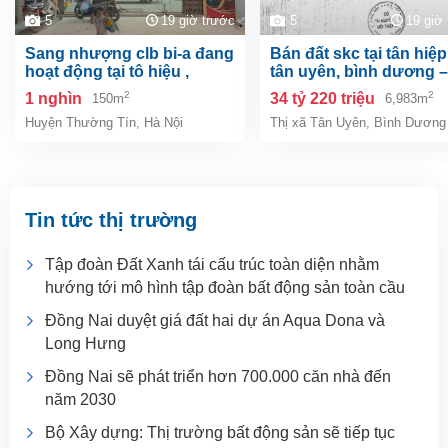
5
19 giờ trước
5
19 giờ
sang nhượng clb bi-a đang
bán đất skc tại tân hiệp, tp.
hoạt động tại tô hiệu ,
tân uyên, bình dương –
thường tín, hà nội
6.983m²
2
2
1 nghìn
34 tỷ 220 triệu
150m
6,983m
Huyện Thường Tín
,
Hà Nội
Thị xã Tân Uyên
,
Bình Dương
Tin tức thị trường
Tập đoàn Đất Xanh tái cấu trúc toàn diện nhằm
hướng tới mô hình tập đoàn bất động sản toàn cầu
Đồng Nai duyệt giá đất hai dự án Aqua Dona và
Long Hưng
Đồng Nai sẽ phát triển hơn 700.000 căn nhà đến
năm 2030
Bộ Xây dựng: Thị trường bất động sản sẽ tiếp tục