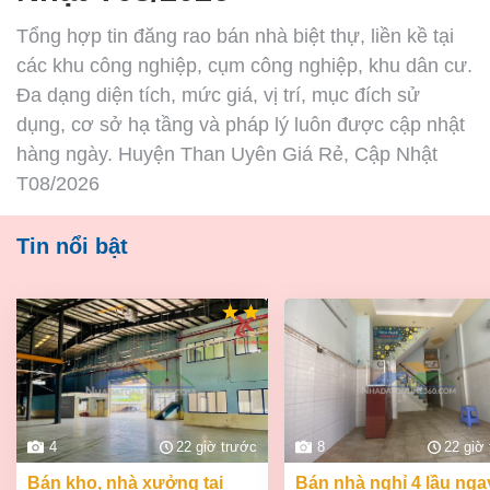
Tổng hợp tin đăng rao bán nhà biệt thự, liền kề tại
các khu công nghiệp, cụm công nghiệp, khu dân cư.
Đa dạng diện tích, mức giá, vị trí, mục đích sử
dụng, cơ sở hạ tầng và pháp lý luôn được cập nhật
hàng ngày. Huyện Than Uyên Giá Rẻ, Cập Nhật
T08/2026
Tin nổi bật
4
22 giờ trước
8
22 giờ
bán kho, nhà xưởng tại
bán nhà nghỉ 4 lầu ngay