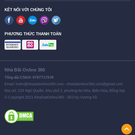
KẾT NỐI VỚI CHÚNG TÔI
PHƯƠNG THỨC THANH TOÁN
Nhà Đất Online 360
Tổng đài CSKH: 0797717039
Email: hotro@nhadatonline360.com - nhadatonline360.com@gmail.com
Địa chỉ: 234 Ngô Quyền, Khu phố 2, phường An Hòa, Biên Hòa, Đồng Nai
© Copyright 2021 NhaDatOnline360 . SEO by Vương Vũ