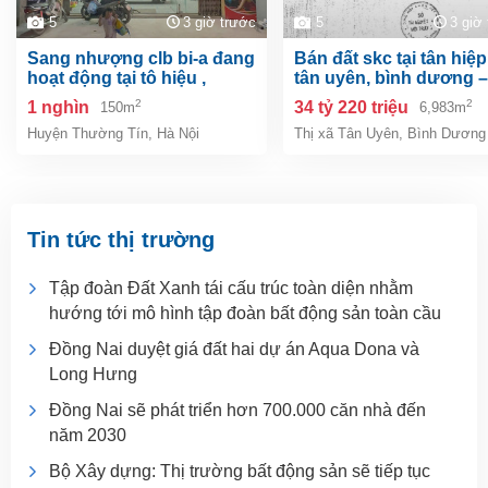
5
3 giờ trước
5
3 giờ
sang nhượng clb bi-a đang
bán đất skc tại tân hiệp, tp.
hoạt động tại tô hiệu ,
tân uyên, bình dương –
thường tín, hà nội
6.983m²
2
2
1 nghìn
34 tỷ 220 triệu
150m
6,983m
Huyện Thường Tín
,
Hà Nội
Thị xã Tân Uyên
,
Bình Dương
Tin tức thị trường
Tập đoàn Đất Xanh tái cấu trúc toàn diện nhằm
hướng tới mô hình tập đoàn bất động sản toàn cầu
Đồng Nai duyệt giá đất hai dự án Aqua Dona và
Long Hưng
Đồng Nai sẽ phát triển hơn 700.000 căn nhà đến
năm 2030
Bộ Xây dựng: Thị trường bất động sản sẽ tiếp tục