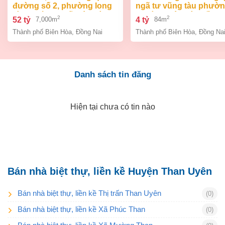
đường số 2, phường long
ngã tư vũng tàu phườ
bình, thành phố biên hòa,
an bình biên hòa đồng 
2
2
52 tỷ
4 tỷ
7,000m
84m
đồng nai giá 52 tỷ
giá chỉ 4 tỷ
Thành phố Biên Hòa
,
Đồng Nai
Thành phố Biên Hòa
,
Đồng Na
Danh sách tin đăng
Hiện tại chưa có tin nào
Bán nhà biệt thự, liền kề Huyện Than Uyên
Bán nhà biệt thự, liền kề Thị trấn Than Uyên
(0)
Bán nhà biệt thự, liền kề Xã Phúc Than
(0)