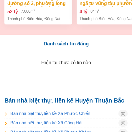
đường số 2, phường long
ngã tư vũng tàu phườ
bình, thành phố biên hòa,
an bình biên hòa đồng 
2
2
52 tỷ
4 tỷ
7,000m
84m
đồng nai giá 52 tỷ
giá chỉ 4 tỷ
Thành phố Biên Hòa
,
Đồng Nai
Thành phố Biên Hòa
,
Đồng Na
Danh sách tin đăng
Hiện tại chưa có tin nào
Bán nhà biệt thự, liền kề Huyện Thuận Bắc
Bán nhà biệt thự, liền kề Xã Phước Chiến
(0)
Bán nhà biệt thự, liền kề Xã Công Hải
(0)