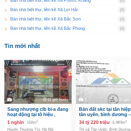
Bán nhà biệt thự, liền kề Xã Phước Kháng
(0)
Bán nhà biệt thự, liền kề Xã Lợi Hải
(0)
Bán nhà biệt thự, liền kề Xã Bắc Sơn
(0)
Bán nhà biệt thự, liền kề Xã Bắc Phong
(0)
Tin mới nhất
5
11 giờ trước
5
11 giờ
sang nhượng clb bi-a đang
bán đất skc tại tân hiệp, tp.
hoạt động tại tô hiệu ,
tân uyên, bình dương –
thường tín, hà nội
6.983m²
2
2
1 nghìn
34 tỷ 220 triệu
150m
6,983m
Huyện Thường Tín
,
Hà Nội
Thị xã Tân Uyên
,
Bình Dương