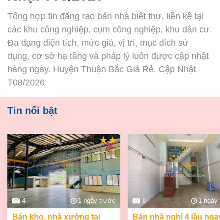
Tổng hợp tin đăng rao bán nhà biệt thự, liền kề tại
các khu công nghiệp, cụm công nghiệp, khu dân cư.
Đa dạng diện tích, mức giá, vị trí, mục đích sử
dụng, cơ sở hạ tầng và pháp lý luôn được cập nhật
hàng ngày. Huyện Thuận Bắc Giá Rẻ, Cập Nhật
T08/2026
Tin nổi bật
4
1 ngày trước
8
1 ngày
bán kho, nhà xưởng tại
bán nhà nghỉ 4 lầu ngay