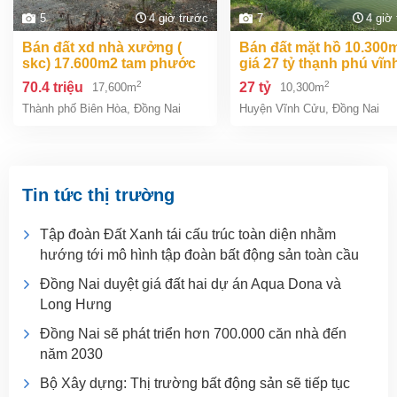
5
4 giờ trước
7
4 giờ
bán đất xd nhà xưởng (
bán đất mặt hồ 10.300m2
skc) 17.600m2 tam phước
giá 27 tỷ thạnh phú vĩn
biên hòa đồng nai giá 70,4
cửu đồng nai.
2
2
70.4 triệu
27 tỷ
17,600m
10,300m
tỷ
Thành phố Biên Hòa
,
Đồng Nai
Huyện Vĩnh Cửu
,
Đồng Nai
Tin tức thị trường
Tập đoàn Đất Xanh tái cấu trúc toàn diện nhằm
hướng tới mô hình tập đoàn bất động sản toàn cầu
Đồng Nai duyệt giá đất hai dự án Aqua Dona và
Long Hưng
Đồng Nai sẽ phát triển hơn 700.000 căn nhà đến
năm 2030
Bộ Xây dựng: Thị trường bất động sản sẽ tiếp tục