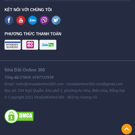
KẾT NỐI VỚI CHÚNG TÔI
PHƯƠNG THỨC THANH TOÁN
Nhà Đất Online 360
Tổng đài CSKH: 0797717039
Email: hotro@nhadatonline360.com - nhadatonline360.com@gmail.com
Địa chỉ: 234 Ngô Quyền, Khu phố 2, phường An Hòa, Biên Hòa, Đồng Nai
© Copyright 2021 NhaDatOnline360 . SEO by Vương Vũ