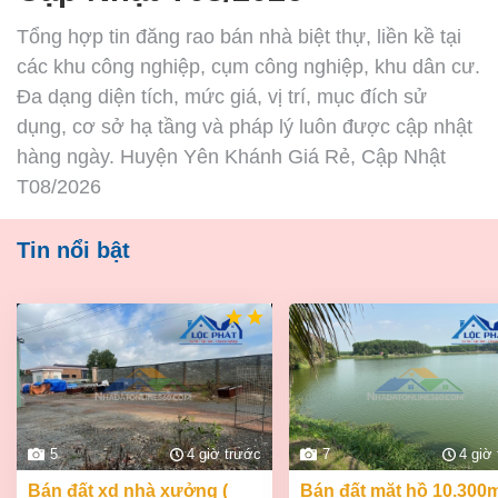
Tổng hợp tin đăng rao bán nhà biệt thự, liền kề tại
các khu công nghiệp, cụm công nghiệp, khu dân cư.
Đa dạng diện tích, mức giá, vị trí, mục đích sử
dụng, cơ sở hạ tầng và pháp lý luôn được cập nhật
hàng ngày. Huyện Yên Khánh Giá Rẻ, Cập Nhật
T08/2026
Tin nổi bật
5
4 giờ trước
7
4 giờ
bán đất xd nhà xưởng (
bán đất mặt hồ 10.300m2