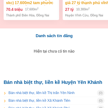
skc) 17.600m2 tam phước
giá 27 tỷ thạnh phú vĩn
biên hòa đồng nai giá 70,4
cửu đồng nai.
2
2
70.4 triệu
27 tỷ
17,600m
10,300m
tỷ
Thành phố Biên Hòa
,
Đồng Nai
Huyện Vĩnh Cửu
,
Đồng Nai
Danh sách tin đăng
Hiện tại chưa có tin nào
Bán nhà biệt thự, liền kề Huyện Yên Khánh
Bán nhà biệt thự, liền kề Thị trấn Yên Ninh
(0)
Bán nhà biệt thự, liền kề Xã Khánh Tiên
(0)