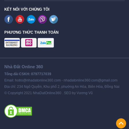
KẾT NỐI VỚI CHÚNG TÔI
PHƯƠNG THỨC THANH TOÁN
Nhà Đất Online 360
Tổng đài CSKH: 0797717039
Email: hotro@nhadatonline360.com - nhadatonline360.com@gmail.com
Địa chỉ: 234 Ngô Quyền, Khu phố 2, phường An Hòa, Biên Hòa, Đồng Nai
© Copyright 2021 NhaDatOnline360 . SEO by Vương Vũ