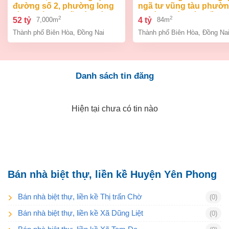
đường số 2, phường long
ngã tư vũng tàu phườ
bình, thành phố biên hòa,
an bình biên hòa đồng 
2
2
52 tỷ
4 tỷ
7,000m
84m
đồng nai giá 52 tỷ
giá chỉ 4 tỷ
Thành phố Biên Hòa
,
Đồng Nai
Thành phố Biên Hòa
,
Đồng Na
Danh sách tin đăng
Hiện tại chưa có tin nào
Bán nhà biệt thự, liền kề Huyện Yên Phong
Bán nhà biệt thự, liền kề Thị trấn Chờ
(0)
Bán nhà biệt thự, liền kề Xã Dũng Liệt
(0)