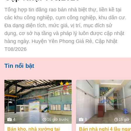
Tổng hợp tin đăng rao bán nhà biệt thự, liền kề tại
các khu công nghiệp, cụm công nghiệp, khu dân cư.
Đa dạng diện tích, mức giá, vị trí, mục đích sử
dụng, cơ sở hạ tầng và pháp lý luôn được cập nhật
hàng ngày. Huyện Yên Phong Giá Rẻ, Cập Nhật
T08/2026
Tin nổi bật
4
16 giờ trước
8
16 giờ
bán kho, nhà xưởng tại
bán nhà nghỉ 4 lầu ngay