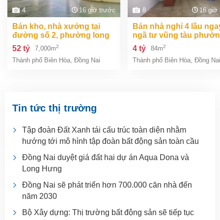
4
16 giờ trước
8
16 giờ
bán kho, nhà xưởng tại
bán nhà nghỉ 4 lầu ngay
đường số 2, phường long
ngã tư vũng tàu phườ
bình, thành phố biên hòa,
an bình biên hòa đồng 
2
2
52 tỷ
4 tỷ
7,000m
84m
đồng nai giá 52 tỷ
giá chỉ 4 tỷ
Thành phố Biên Hòa
,
Đồng Nai
Thành phố Biên Hòa
,
Đồng Na
Tin tức thị trường
Tập đoàn Đất Xanh tái cấu trúc toàn diện nhằm
hướng tới mô hình tập đoàn bất động sản toàn cầu
Đồng Nai duyệt giá đất hai dự án Aqua Dona và
Long Hưng
Đồng Nai sẽ phát triển hơn 700.000 căn nhà đến
năm 2030
Bộ Xây dựng: Thị trường bất động sản sẽ tiếp tục