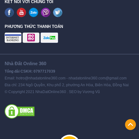
KẾT NỐI VỚI CHÚNG TÔI
PHƯƠNG THỨC THANH TOÁN
Nhà Đất Online 360
Tổng đài CSKH: 0797717039
Email: hotro@nhadatonline360.com - nhadatonline360.com@gmail.com
Địa chỉ: 234 Ngô Quyền, Khu phố 2, phường An Hòa, Biên Hòa, Đồng Nai
© Copyright 2021 NhaDatOnline360 . SEO by Vương Vũ