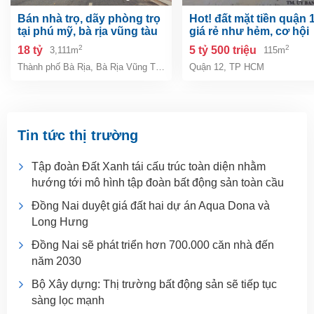
bán nhà trọ, dãy phòng trọ
hot! đất mặt tiền quận 12 –
tại phú mỹ, bà rịa vũng tàu
giá rẻ như hẻm, cơ hội
giá 18 tỷ
hiếm khó tìm!
2
2
18 tỷ
5 tỷ 500 triệu
3,111m
115m
Thành phố Bà Rịa
,
Bà Rịa Vũng Tàu
Quận 12
,
TP HCM
Tin tức thị trường
Tập đoàn Đất Xanh tái cấu trúc toàn diện nhằm
hướng tới mô hình tập đoàn bất động sản toàn cầu
Đồng Nai duyệt giá đất hai dự án Aqua Dona và
Long Hưng
Đồng Nai sẽ phát triển hơn 700.000 căn nhà đến
năm 2030
Bộ Xây dựng: Thị trường bất động sản sẽ tiếp tục
sàng lọc mạnh