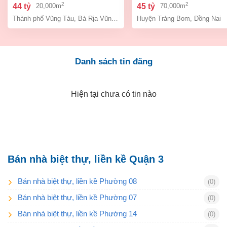
tân hải, tp. hcm
tích 7ha giá chỉ 45 tỷ ( g
2
2
44 tỷ
45 tỷ
20,000m
70,000m
cũ 60 tỷ)
Thành phố Vũng Tàu
,
Bà Rịa Vũng Tàu
Huyện Trảng Bom
,
Đồng Nai
Danh sách tin đăng
Hiện tại chưa có tin nào
Bán nhà biệt thự, liền kề Quận 3
Bán nhà biệt thự, liền kề Phường 08
(0)
Bán nhà biệt thự, liền kề Phường 07
(0)
Bán nhà biệt thự, liền kề Phường 14
(0)