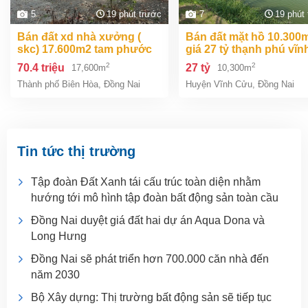
5
19 phút trước
7
19 phút
bán đất xd nhà xưởng (
bán đất mặt hồ 10.300m2
skc) 17.600m2 tam phước
giá 27 tỷ thạnh phú vĩn
biên hòa đồng nai giá 70,4
cửu đồng nai.
2
2
70.4 triệu
27 tỷ
17,600m
10,300m
tỷ
Thành phố Biên Hòa
,
Đồng Nai
Huyện Vĩnh Cửu
,
Đồng Nai
Tin tức thị trường
Tập đoàn Đất Xanh tái cấu trúc toàn diện nhằm
hướng tới mô hình tập đoàn bất động sản toàn cầu
Đồng Nai duyệt giá đất hai dự án Aqua Dona và
Long Hưng
Đồng Nai sẽ phát triển hơn 700.000 căn nhà đến
năm 2030
Bộ Xây dựng: Thị trường bất động sản sẽ tiếp tục