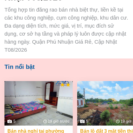
Tổng hợp tin đăng rao bán nhà biệt thự, liền kề tại
các khu công nghiệp, cụm công nghiệp, khu dân cư.
Đa dạng diện tích, mức giá, vị trí, mục đích sử
dụng, cơ sở hạ tầng và pháp lý luôn được cập nhật
hàng ngày. Quận Phú Nhuận Giá Rẻ, Cập Nhật
T08/2026
Tin nổi bật
5
19 giờ trước
5
19 giờ
bán nhà nghỉ tại phường
bán lô đất 3 mặt tiền thị