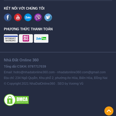
KẾT NỐI VỚI CHÚNG TÔI
PHƯƠNG THỨC THANH TOÁN
Nhà Đất Online 360
Tổng đài CSKH: 0797717039
Email: hotro@nhadatonline360.com - nhadatonline360.com@gmail.com
Địa chỉ: 234 Ngô Quyền, Khu phố 2, phường An Hòa, Biên Hòa, Đồng Nai
© Copyright 2021 NhaDatOnline360 . SEO by Vương Vũ