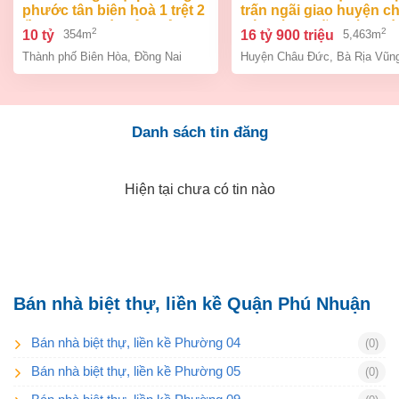
phước tân biên hoà 1 trệt 2
trấn ngãi giao huyện c
lầu 354m2 giá chỉ 10 tỷ
đức bà rịa vũng tàu giá
2
2
10 tỷ
16 tỷ 900 triệu
354m
5,463m
tỷ 9
Thành phố Biên Hòa
,
Đồng Nai
Huyện Châu Đức
,
Bà Rịa Vũn
Danh sách tin đăng
Hiện tại chưa có tin nào
Bán nhà biệt thự, liền kề Quận Phú Nhuận
Bán nhà biệt thự, liền kề Phường 04
(0)
Bán nhà biệt thự, liền kề Phường 05
(0)